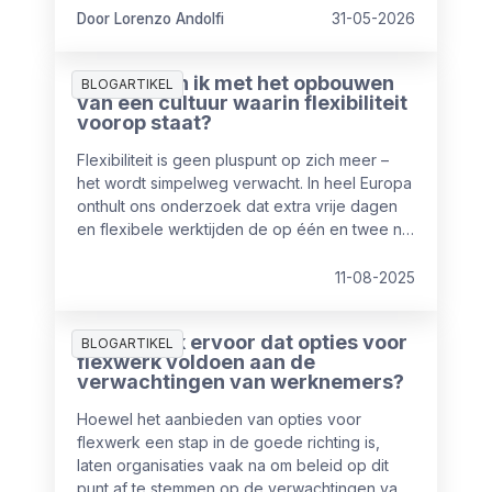
Door Lorenzo Andolfi
31-05-2026
Waar begin ik met het opbouwen
BLOGARTIKEL
van een cultuur waarin flexibiliteit
voorop staat?
Flexibiliteit is geen pluspunt op zich meer –
het wordt simpelweg verwacht. In heel Europa
onthult ons onderzoek dat extra vrije dagen
en flexibele werktijden de op één en twee na
meest gewaardeerde emolumenten zijn,
direct na salaris als hoogste prioriteit. Echter
11-08-2025
slechts 50% van de werknemers geeft aan
tevreden te zijn over hun huidige balans
Hoe zorg ik ervoor dat opties voor
werk/privé.
BLOGARTIKEL
flexwerk voldoen aan de
verwachtingen van werknemers?
Hoewel het aanbieden van opties voor
flexwerk een stap in de goede richting is,
laten organisaties vaak na om beleid op dit
punt af te stemmen op de verwachtingen van