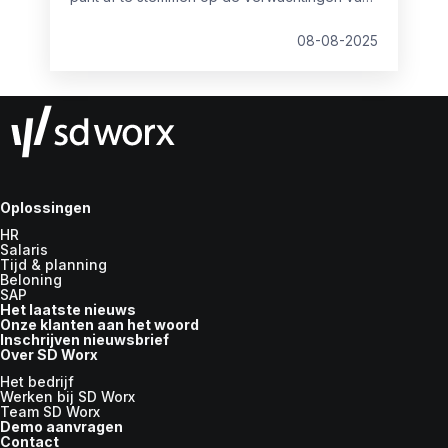
werknemers. Ons onderzoek signaleert een
behoorlijke kloof: terwijl 62% van de
08-08-2025
werknemers de voorkeur geeft aan een
flexibel dagrooster, is dit momenteel slechts
voor 43% realiseerbaar. Zo waardeert 60%
van de werknemers flexwerk, maar slechts
43% kan er van profiteren.
Oplossingen
HR
Salaris
Tijd & planning
Beloning
SAP
Het laatste nieuws
Onze klanten aan het woord
Inschrijven nieuwsbrief
Over SD Worx
Het bedrijf
Werken bij SD Worx
Team SD Worx
Demo aanvragen
Contact