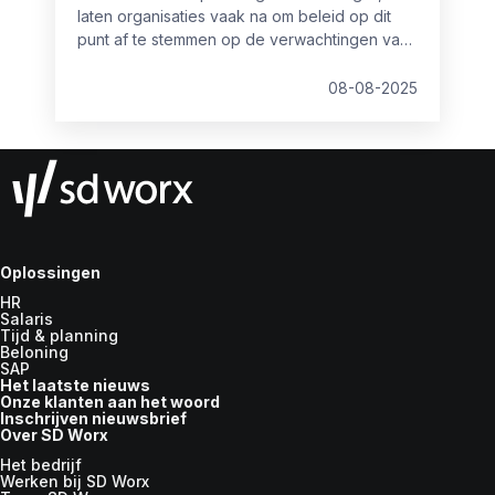
laten organisaties vaak na om beleid op dit
punt af te stemmen op de verwachtingen van
werknemers. Ons onderzoek signaleert een
behoorlijke kloof: terwijl 62% van de
08-08-2025
werknemers de voorkeur geeft aan een
flexibel dagrooster, is dit momenteel slechts
voor 43% realiseerbaar. Zo waardeert 60%
van de werknemers flexwerk, maar slechts
43% kan er van profiteren.
Oplossingen
HR
Salaris
Tijd & planning
Beloning
SAP
Het laatste nieuws
Onze klanten aan het woord
Inschrijven nieuwsbrief
Over SD Worx
Het bedrijf
Werken bij SD Worx