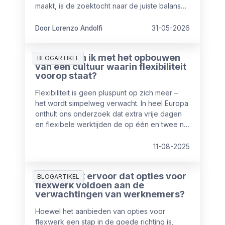
maakt, is de zoektocht naar de juiste balans
tussen mensen en AI-automatisering.
Door Lorenzo Andolfi
31-05-2026
Waar begin ik met het opbouwen
BLOGARTIKEL
van een cultuur waarin flexibiliteit
voorop staat?
Flexibiliteit is geen pluspunt op zich meer –
het wordt simpelweg verwacht. In heel Europa
onthult ons onderzoek dat extra vrije dagen
en flexibele werktijden de op één en twee na
meest gewaardeerde emolumenten zijn,
direct na salaris als hoogste prioriteit. Echter
11-08-2025
slechts 50% van de werknemers geeft aan
tevreden te zijn over hun huidige balans
Hoe zorg ik ervoor dat opties voor
werk/privé.
BLOGARTIKEL
flexwerk voldoen aan de
verwachtingen van werknemers?
Hoewel het aanbieden van opties voor
flexwerk een stap in de goede richting is,