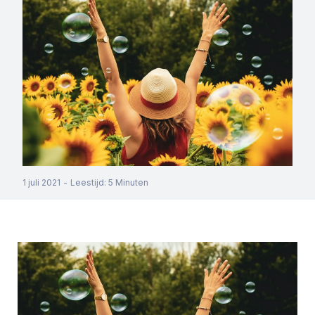
1 juli 2021
-
Leestijd
:
5
Minuten