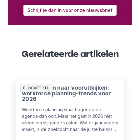
Schrijf je dan in voor onze nieuwsbrief
Gerelateerde artikelen
Van plannen naar vooruitkijken:
BLOGARTIKEL
workforce planning-trends voor
2026
Workforce planning staat hoger op de
agenda dan ooit. Maar het gaat in 2026 niet
alleen om stijgende kosten. Wat dit jaar anders
maakt, is de zoektocht naar de juiste balans
tussen mensen en AI-automatisering.