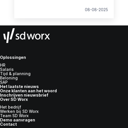
werknemers. Ons onderzoek signaleert een
behoorlijke kloof: terwijl 62% van de
08-08-2025
werknemers de voorkeur geeft aan een
flexibel dagrooster, is dit momenteel slechts
voor 43% realiseerbaar. Zo waardeert 60%
van de werknemers flexwerk, maar slechts
43% kan er van profiteren.
Oplossingen
HR
Salaris
Tijd & planning
Beloning
SAP
Het laatste nieuws
Onze klanten aan het woord
Inschrijven nieuwsbrief
Over SD Worx
Het bedrijf
Werken bij SD Worx
Team SD Worx
Demo aanvragen
Contact