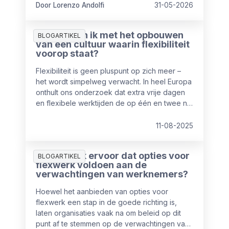
Door Lorenzo Andolfi
31-05-2026
Waar begin ik met het opbouwen
BLOGARTIKEL
van een cultuur waarin flexibiliteit
voorop staat?
Flexibiliteit is geen pluspunt op zich meer –
het wordt simpelweg verwacht. In heel Europa
onthult ons onderzoek dat extra vrije dagen
en flexibele werktijden de op één en twee na
meest gewaardeerde emolumenten zijn,
direct na salaris als hoogste prioriteit. Echter
11-08-2025
slechts 50% van de werknemers geeft aan
tevreden te zijn over hun huidige balans
Hoe zorg ik ervoor dat opties voor
werk/privé.
BLOGARTIKEL
flexwerk voldoen aan de
verwachtingen van werknemers?
Hoewel het aanbieden van opties voor
flexwerk een stap in de goede richting is,
laten organisaties vaak na om beleid op dit
punt af te stemmen op de verwachtingen van