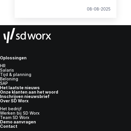
werknemers. Ons onderzoek signaleert een
behoorlijke kloof: terwijl 62% van de
08-08-2025
werknemers de voorkeur geeft aan een
flexibel dagrooster, is dit momenteel slechts
voor 43% realiseerbaar. Zo waardeert 60%
van de werknemers flexwerk, maar slechts
43% kan er van profiteren.
Oplossingen
HR
Salaris
Tijd & planning
Beloning
SAP
Het laatste nieuws
Onze klanten aan het woord
Inschrijven nieuwsbrief
Over SD Worx
Het bedrijf
Werken bij SD Worx
Team SD Worx
Demo aanvragen
Contact