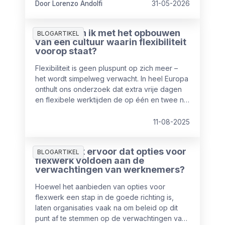
Door Lorenzo Andolfi
31-05-2026
Waar begin ik met het opbouwen
BLOGARTIKEL
van een cultuur waarin flexibiliteit
voorop staat?
Flexibiliteit is geen pluspunt op zich meer –
het wordt simpelweg verwacht. In heel Europa
onthult ons onderzoek dat extra vrije dagen
en flexibele werktijden de op één en twee na
meest gewaardeerde emolumenten zijn,
direct na salaris als hoogste prioriteit. Echter
11-08-2025
slechts 50% van de werknemers geeft aan
tevreden te zijn over hun huidige balans
Hoe zorg ik ervoor dat opties voor
werk/privé.
BLOGARTIKEL
flexwerk voldoen aan de
verwachtingen van werknemers?
Hoewel het aanbieden van opties voor
flexwerk een stap in de goede richting is,
laten organisaties vaak na om beleid op dit
punt af te stemmen op de verwachtingen van