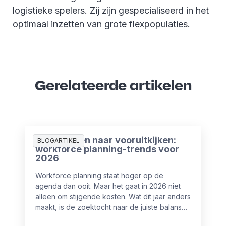
logistieke spelers. Zij zijn gespecialiseerd in het
optimaal inzetten van grote flexpopulaties.
Gerelateerde artikelen
Van plannen naar vooruitkijken:
BLOGARTIKEL
workforce planning-trends voor
2026
Workforce planning staat hoger op de
agenda dan ooit. Maar het gaat in 2026 niet
alleen om stijgende kosten. Wat dit jaar anders
maakt, is de zoektocht naar de juiste balans
tussen mensen en AI-automatisering.