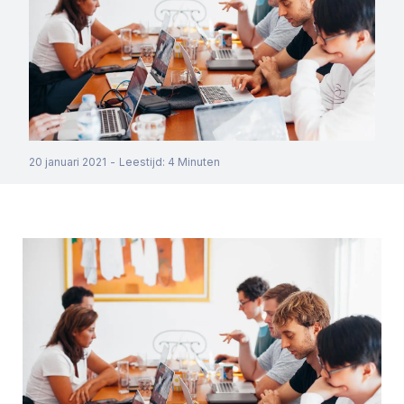
20 januari 2021
-
Leestijd
:
4
Minuten