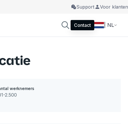
Support
Voor klanten
| NL
Contact
catie
antal werknemers
01-2.500