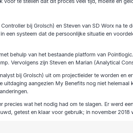
ijk voor te stellen dat dit proces veel tijd, moeite en g
 Controller bij Grolsch) en Steven van SD Worx na te 
 in een systeem dat de persoonlijke situatie en voorde
 met behulp van het bestaande platform van Pointlogic.
mp. Vervolgens zijn Steven en Marian (Analytical Consu
lyst bij Grolsch) uit om projectleider te worden en e
hele uitdaging aangezien My Benefits nog niet helemaa
anderingen.
ter precies wat het nodig had om te slagen. Er werd ee
wd, getest en klaar voor gebruik; in november 2018 w