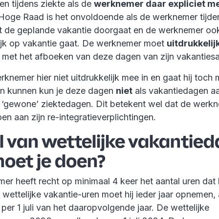
n tijdens ziekte als de
werknemer daar expliciet m
Hoge Raad is het onvoldoende als de werknemer tijde
t de geplande vakantie doorgaat en de werknemer oo
jk op vakantie gaat. De werknemer moet
uitdrukkelij
met het afboeken van deze dagen van zijn vakantiesa
knemer hier niet uitdrukkelijk mee in en gaat hij toch 
an kunnen kun je deze dagen
niet
als vakantiedagen a
n ‘gewone’ ziektedagen. Dit betekent wel dat de werk
oen aan zijn re-integratieverplichtingen.
l van wettelijke vakantied
oet je doen?
r heeft recht op minimaal 4 keer het aantal uren dat 
wettelijke vakantie-uren moet hij ieder jaar opnemen,
 per 1 juli van het daaropvolgende jaar. De wettelijke