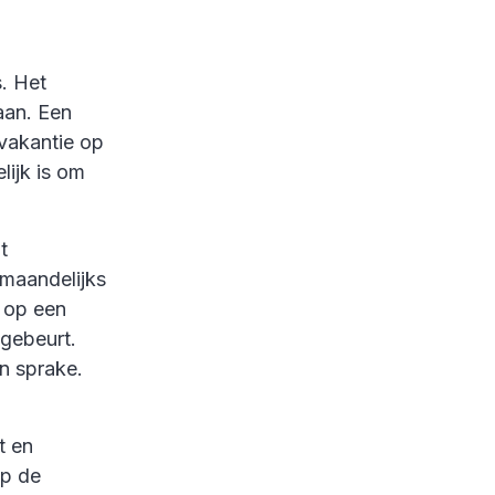
. Het
aan. Een
vakantie op
lijk is om
t
 maandelijks
t op een
 gebeurt.
en sprake.
t en
op de