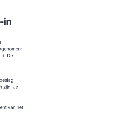
-in
n
opgenomen:
ld. De
toeslag
 zijn. Je
e
ent van het