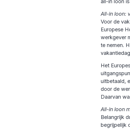
all-in loon 
All-in loon:
Voor de vak
Europese Hof
werkgever m
te nemen. He
vakantiedag
Het Europese
uitgangspun
uitbetaald, 
door de werk
Daarvan was
All-in loon
Belangrijk d
begrijpelij