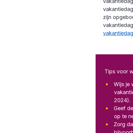
vakantiedag
vakantieda
zijn opgebou
vakantiedag
vakantiedage
Tips voor w
Wijs je
vakanti
2024).
Geef de
op te n
Zorg da
bijvoor