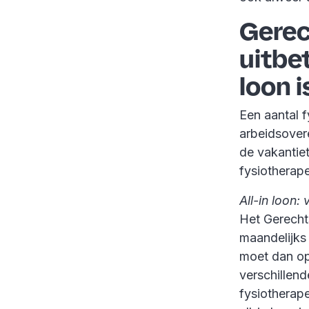
Gerec
uitbe
loon i
Een aantal f
arbeidsover
de vakantie
fysiotherape
All-in loon:
Het Gerechts
maandelijks 
moet dan op
verschillen
fysiotherap