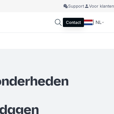
Support
Voor klanten
| NL
Contact
zonderheden
edagen