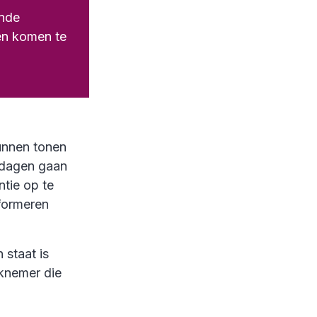
ande
en komen te
unnen tonen
edagen gaan
ntie op te
nformeren
 staat is
knemer die