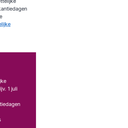
telijke
akantiedagen
e
lijke
jke
. 1 juli
ntiedagen
s