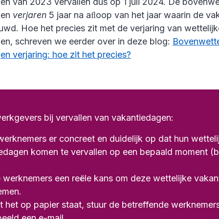
en van 2023 vervallen dus op 1 juli 2024. De bovenwet
gen
verjaren
5 jaar na aﬂoop van het jaar waarin de v
wd. Hoe het precies zit met de verjaring van wettelijk
en, schreven we eerder over in deze blog:
Bovenwette
n verjaring: hoe zit het precies?
erkgevers bij vervallen van vakantiedagen:
 werknemers er concreet en duidelijk op dat hun wetteli
edagen komen te vervallen op een bepaald moment (bijv
 werknemers een reële kans om deze wettelijke vaka
emen.
t het op papier staat, stuur de betreffende werknemer
beeld een e-mail.