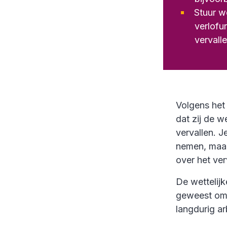
Stuur w
verlofu
vervalle
Volgens het
dat zij de 
vervallen. J
nemen, maar
over het ver
De wettelijk
geweest om 
langdurig a