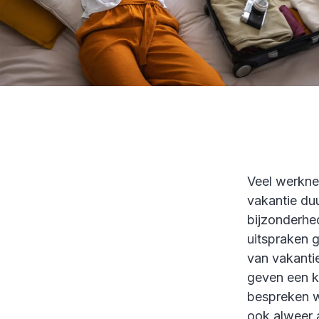
Veel werkne
vakantie du
bijzonderhed
uitspraken g
van vakantie
geven een k
bespreken we
ook alweer