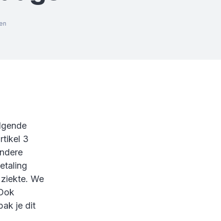
en
olgende
tikel 3
ondere
etaling
 ziekte. We
 Ook
ak je dit