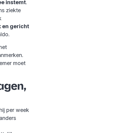
ee instemt
.
ns ziekte
k
k en gericht
ldo.
met
anmerken.
nemer moet
agen,
hij per week
 anders