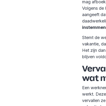
mag afboeke
Volgens de 
aangeeft da
daadwerkeli
instemmen
Stemt de wer
vakantie, d
Het zijn da
blijven vold
Verva
wat m
Een werkneme
werkt. Deze 
vervallen ze