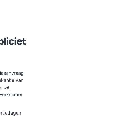
liciet
tieaanvraag
akantie van
e. De
 werknemer
antiedagen