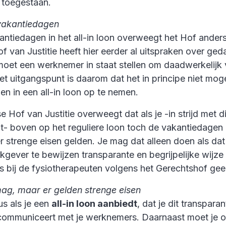
is toegestaan.
 vakantiedagen
antiedagen in het all-in loon overweegt het Hof anders
 van Justitie heeft hier eerder al uitspraken over ged
oet een werknemer in staat stellen om daadwerkelijk 
t uitgangspunt is daarom dat het in principe niet moge
en in een all-in loon op te nemen.
 Hof van Justitie overweegt dat als je -in strijd met di
t- boven op het reguliere loon toch de vakantiedagen
er strenge eisen gelden. Je mag dat alleen doen als da
gever te bewijzen transparante en begrijpelijke wijze
 bij de fysiotherapeuten volgens het Gerechtshof ge
 mag, maar er gelden strenge eisen
us als je een
all-in loon aanbiedt
, dat je dit transparan
k communiceert met je werknemers. Daarnaast moet je 