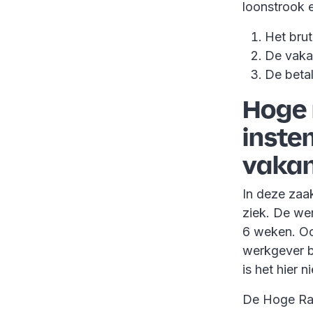
loonstrook 
Het bru
De vaka
De beta
Hoge 
inst
vakan
In deze zaa
ziek. De we
6 weken. Oo
werkgever b
is het hier 
De Hoge Raa