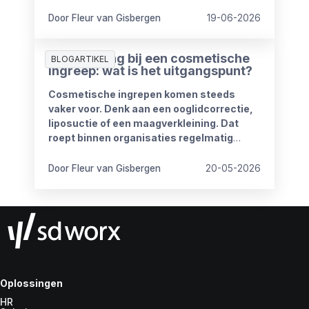
wat mag wel en wat niet? Wanneer is
iemand bereikbaar? En hoe blijft het werk
Door Fleur van Gisbergen
19-06-2026
goed doorlopen?
Ziekmelding bij een cosmetische
BLOGARTIKEL
ingreep: wat is het uitgangspunt?
Cosmetische ingrepen komen steeds
vaker voor. Denk aan een ooglidcorrectie,
liposuctie of een maagverkleining. Dat
roept binnen organisaties regelmatig
vragen op.
Door Fleur van Gisbergen
20-05-2026
Oplossingen
HR