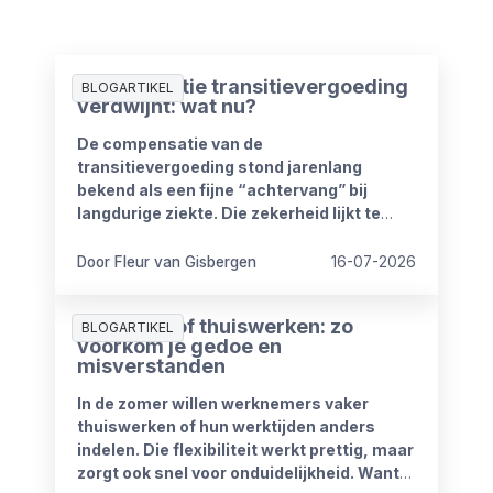
Compensatie transitievergoeding
BLOGARTIKEL
verdwijnt: wat nu?
De compensatie van de
transitievergoeding stond jarenlang
bekend als een fijne “achtervang” bij
langdurige ziekte. Die zekerheid lijkt te
verdwijnen vanaf 1 januari 2027. Het
kabinet heeft plannen om de
Door Fleur van Gisbergen
16-07-2026
compensatieregelingen volledig af te
schaffen.
Zomerproof thuiswerken: zo
BLOGARTIKEL
voorkom je gedoe en
misverstanden
In de zomer willen werknemers vaker
thuiswerken of hun werktijden anders
indelen. Die flexibiliteit werkt prettig, maar
zorgt ook snel voor onduidelijkheid. Want