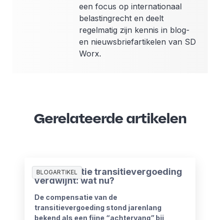
een focus op internationaal
belastingrecht en deelt
regelmatig zijn kennis in blog-
en nieuwsbriefartikelen van SD
Worx.
Gerelateerde artikelen
Compensatie transitievergoeding
BLOGARTIKEL
verdwijnt: wat nu?
De compensatie van de
transitievergoeding stond jarenlang
bekend als een fijne “achtervang” bij