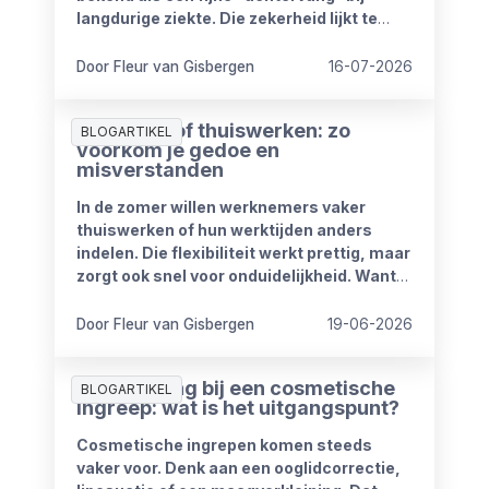
langdurige ziekte. Die zekerheid lijkt te
verdwijnen vanaf 1 januari 2027. Het
kabinet heeft plannen om de
Door Fleur van Gisbergen
16-07-2026
compensatieregelingen volledig af te
schaffen.
Zomerproof thuiswerken: zo
BLOGARTIKEL
voorkom je gedoe en
misverstanden
In de zomer willen werknemers vaker
thuiswerken of hun werktijden anders
indelen. Die flexibiliteit werkt prettig, maar
zorgt ook snel voor onduidelijkheid. Want
wat mag wel en wat niet? Wanneer is
iemand bereikbaar? En hoe blijft het werk
Door Fleur van Gisbergen
19-06-2026
goed doorlopen?
Ziekmelding bij een cosmetische
BLOGARTIKEL
ingreep: wat is het uitgangspunt?
Cosmetische ingrepen komen steeds
vaker voor. Denk aan een ooglidcorrectie,