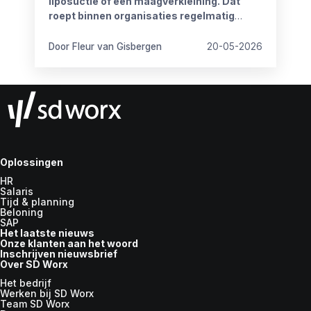
liposuctie of een maagverkleining. Dat
roept binnen organisaties regelmatig
vragen op.
Door Fleur van Gisbergen
20-05-2026
Oplossingen
HR
Salaris
Tijd & planning
Beloning
SAP
Het laatste nieuws
Onze klanten aan het woord
Inschrijven nieuwsbrief
Over SD Worx
Het bedrijf
Werken bij SD Worx
Team SD Worx