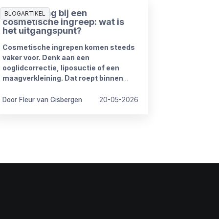
Ziekmelding bij een
BLOGARTIKEL
cosmetische ingreep: wat is
het uitgangspunt?
Cosmetische ingrepen komen steeds
vaker voor. Denk aan een
ooglidcorrectie, liposuctie of een
maagverkleining. Dat roept binnen
organisaties regelmatig vragen op.
Door Fleur van Gisbergen
20-05-2026