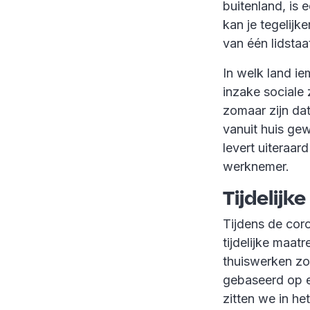
buitenland, is 
kan je tegelijk
van één lidstaa
In welk land ie
inzake sociale
zomaar zijn da
vanuit huis ge
levert uiteraa
werknemer.
Tijdelijk
Tijdens de coro
tijdelijke maat
thuiswerken zon
gebaseerd op e
zitten we in he