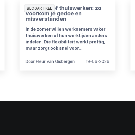
Zomerproof thuiswerken: zo
BLOGARTIKEL
voorkom je gedoe en
misverstanden
In de zomer willen werknemers vaker
thuiswerken of hun werktijden anders
indelen. Die flexibiliteit werkt prettig,
maar zorgt ook snel voor
onduidelijkheid. Want wat mag wel en
wat niet? Wanneer is iemand
Door Fleur van Gisbergen
19-06-2026
bereikbaar? En hoe blijft het werk goed
doorlopen?