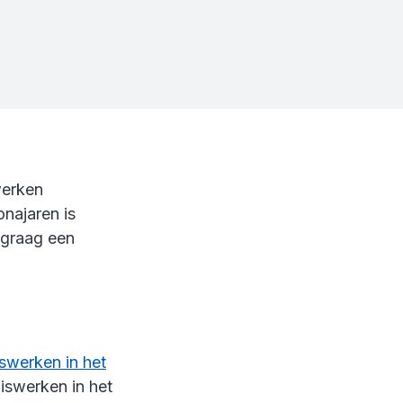
werken
onajaren is
 graag een
iswerken in het
uiswerken in het