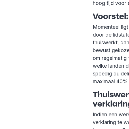
hoog tijd voor 
Voorstel
Momenteel ligt
door de lidsta
thuiswerkt, dan
bewust gekozen
om regelmatig 
welke landen d
spoedig duideli
maximaal 40% t
Thuiswerk
verklari
Indien een wer
verklaring te 