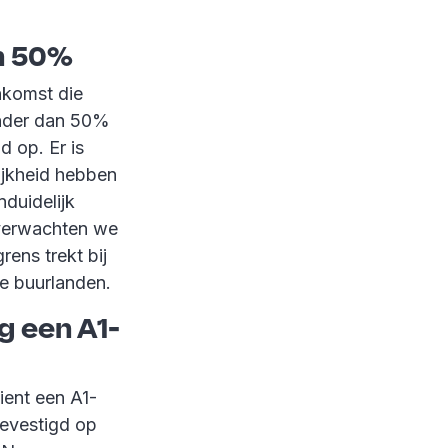
an 50%
nkomst die
inder dan 50%
d op. Er is
ijkheid hebben
duidelijk
 verwachten we
rens trekt bij
e buurlanden.
g een A1-
ient een A1-
gevestigd op