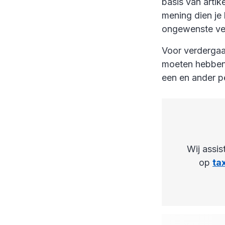
basis van arti
mening dien je
ongewenste ver
Voor verdergaa
moeten hebben.
een en ander p
Wij assis
op
ta