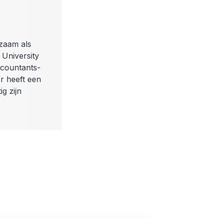
zaam als
 University
ccountants-
r heeft een
g zijn