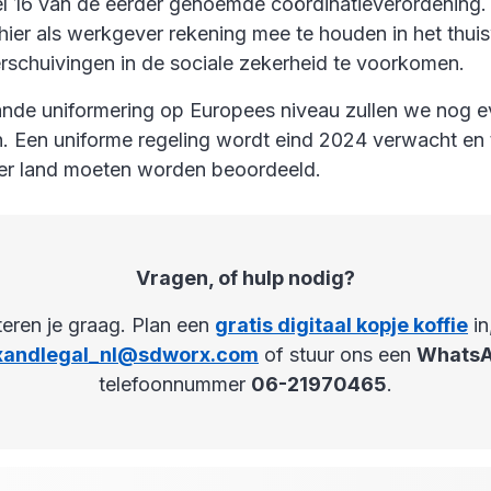
kel 16 van de eerder genoemde coördinatieverordening
 hier als werkgever rekening mee te houden in het thu
schuivingen in de sociale zekerheid te voorkomen.
nde uniformering op Europees niveau zullen we nog 
 Een uniforme regeling wordt eind 2024 verwacht en to
er land moeten worden beoordeeld.
Vragen, of hulp nodig?
teren je graag. Plan een
gratis digitaal kopje koffie
in
xandlegal_nl@sdworx.com
of stuur ons een
Whats
telefoonnummer
06-21970465
.