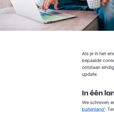
Als je in het e
bepaalde conseq
ontstaan eindig
update.
In één la
We schreven er 
buitenland’
: Te