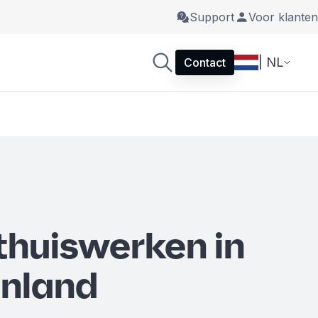
Support
Voor klanten
| NL
Contact
thuiswerken in
enland