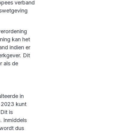
uropees verband
idswetgeving
everordening
ning kan het
nd indien er
rkgever. Dit
r als de
lteerde in
ni 2023 kunt
Dit is
. Inmiddels
 wordt dus