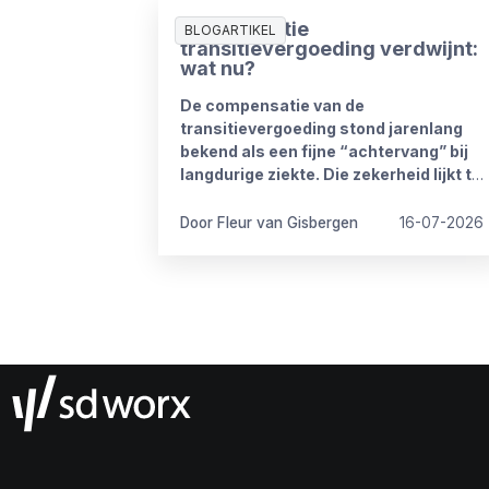
Compensatie
BLOGARTIKEL
transitievergoeding verdwijnt:
wat nu?
De compensatie van de
transitievergoeding stond jarenlang
bekend als een fijne “achtervang” bij
langdurige ziekte. Die zekerheid lijkt te
verdwijnen vanaf 1 januari 2027. Het
kabinet heeft plannen om de
Door Fleur van Gisbergen
16-07-2026
compensatieregelingen volledig af te
schaffen.