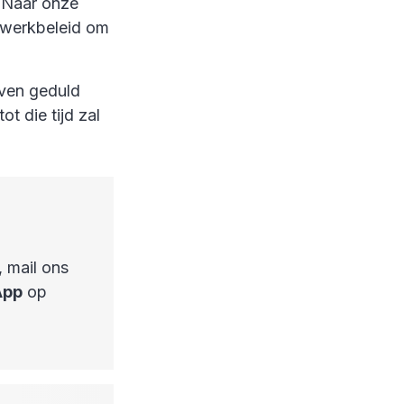
. Naar onze
iswerkbeleid om
even geduld
t die tijd zal
, mail ons
App
op