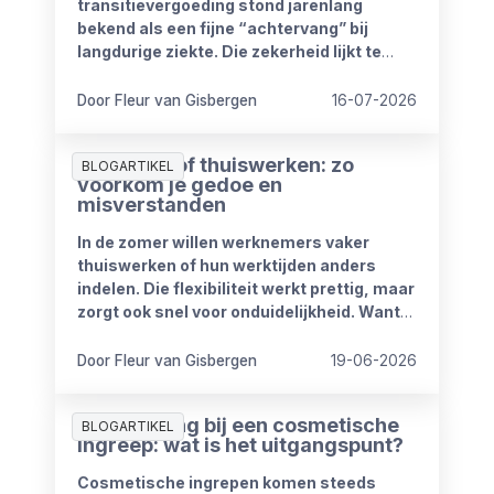
transitievergoeding stond jarenlang
bekend als een fijne “achtervang” bij
langdurige ziekte. Die zekerheid lijkt te
verdwijnen vanaf 1 januari 2027. Het
kabinet heeft plannen om de
Door Fleur van Gisbergen
16-07-2026
compensatieregelingen volledig af te
schaffen.
Zomerproof thuiswerken: zo
BLOGARTIKEL
voorkom je gedoe en
misverstanden
In de zomer willen werknemers vaker
thuiswerken of hun werktijden anders
indelen. Die flexibiliteit werkt prettig, maar
zorgt ook snel voor onduidelijkheid. Want
wat mag wel en wat niet? Wanneer is
iemand bereikbaar? En hoe blijft het werk
Door Fleur van Gisbergen
19-06-2026
goed doorlopen?
Ziekmelding bij een cosmetische
BLOGARTIKEL
ingreep: wat is het uitgangspunt?
Cosmetische ingrepen komen steeds