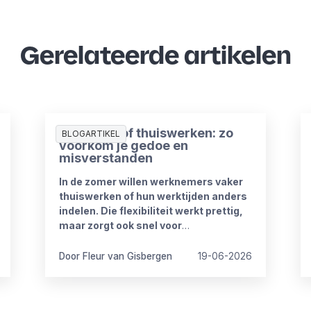
Gerelateerde artikelen
Zomerproof thuiswerken: zo
BLOGARTIKEL
voorkom je gedoe en
misverstanden
In de zomer willen werknemers vaker
thuiswerken of hun werktijden anders
indelen. Die flexibiliteit werkt prettig,
maar zorgt ook snel voor
onduidelijkheid. Want wat mag wel en
wat niet? Wanneer is iemand
Door Fleur van Gisbergen
19-06-2026
bereikbaar? En hoe blijft het werk goed
doorlopen?