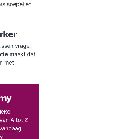
rs soepel en
rker
ussen vragen
tie
maakt dat
en met
emy
ieke
van A tot Z
t vandaag
uw