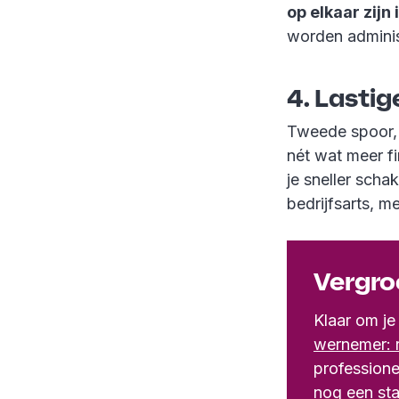
op elkaar zijn
worden adminis
4. Lastig
Tweede spoor, 
nét wat meer f
je sneller scha
bedrijfsarts, 
Vergro
Klaar om je
wernemer: r
professione
nog een sta