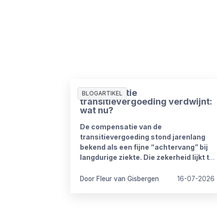
Compensatie
BLOGARTIKEL
transitievergoeding verdwijnt:
wat nu?
De compensatie van de
transitievergoeding stond jarenlang
bekend als een fijne “achtervang” bij
langdurige ziekte. Die zekerheid lijkt te
verdwijnen vanaf 1 januari 2027. Het
kabinet heeft plannen om de
Door Fleur van Gisbergen
16-07-2026
compensatieregelingen volledig af te
schaffen.