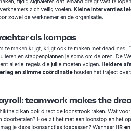
aken, tijdig signaleren dat iemand dreigt vast te lope
werknemers zich veilig voelen.
Kleine interventies le
voor zowel de werknemer én de organisatie.
wachter als kompas
m te maken krijgt, krijgt ook te maken met deadlines. 
mulieren en stappenplannen je soms om de oren. De We
nt allerlei regels die jullie moeten volgen.
Heldere af
erleg en slimme coördinatie
houden het traject overz
payroll: teamwork makes the dr
iktheid kan ook direct de loonstrook raken. Wat voo
on doorbetalen? Hoe zit het met een loonstop en het o
 mag je deze loonsancties toepassen? Wanneer
HR en