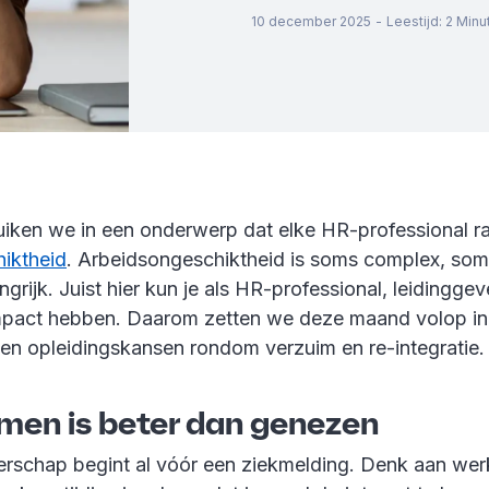
10 december 2025
-
Leestijd
:
2
Minu
ken we in een onderwerp dat elke HR-professional ra
iktheid
. Arbeidsongeschiktheid is soms complex, so
angrijk. Juist hier kun je als HR-professional, leidingge
impact hebben. Daarom zetten we deze maand volop in
s en opleidingskansen rondom verzuim en re-integratie
omen is beter dan genezen
schap begint al vóór een ziekmelding. Denk aan wer