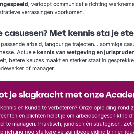
 ingespeeld
, verloopt communicatie richting werkneme
tratieve verrassingen voorkomen.
e casussen? Met kennis sta je ste
passende arbeid, langdurige trajecten… sommige cas
inesse. Actuele
kennis van wetgeving en jurispruden
kelt, betere keuzes maakt en sterker staat in gesprekk
medewerker of manager.
ot je slagkracht met onze Acad
 kennis en kunde te verbeteren? Onze opleiding rond
z
echten en plichten
helpt je om arbeidsongeschiktheid 
el te managen. Praktisch, juridisch én strategisch. Ze
p richting nóg sterkere verzuimbegeleiding binnen jo