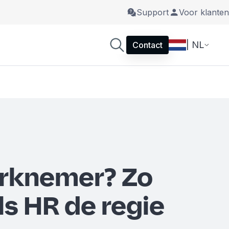
Support
Voor klanten
| NL
Contact
rknemer? Zo
als HR de regie