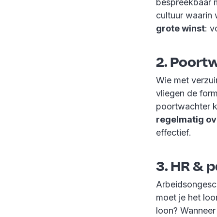
bespreekbaar m
cultuur waarin 
grote winst
: 
2. Poort
Wie met verzui
vliegen de for
poortwachter ke
regelmatig ov
effectief.
3. HR & 
Arbeidsongesch
moet je het lo
loon? Wanneer