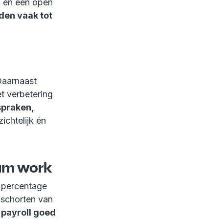
n en een open
iden vaak tot
Daarnaast
t verbetering
spraken,
ichtelijk én
eam work
r percentage
pschorten van
 payroll goed