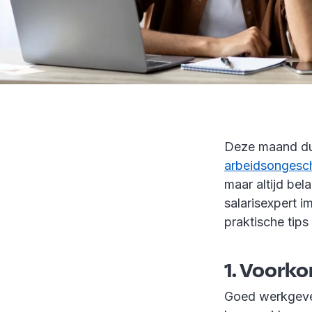
Deze maand dui
arbeidsongesch
maar altijd bel
salarisexpert 
praktische tip
1. Voork
Goed werkgever