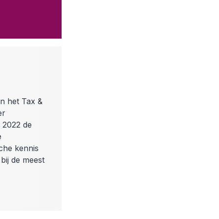
en het Tax &
er
n 2022 de
e
sche kennis
bij de meest