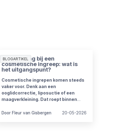
Ziekmelding bij een
BLOGARTIKEL
cosmetische ingreep: wat is
het uitgangspunt?
Cosmetische ingrepen komen steeds
vaker voor. Denk aan een
ooglidcorrectie, liposuctie of een
maagverkleining. Dat roept binnen
organisaties regelmatig vragen op.
Door Fleur van Gisbergen
20-05-2026