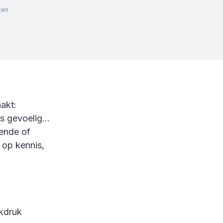
ten
akt:
ms gevoelig…
vende of
 op kennis,
.
kdruk