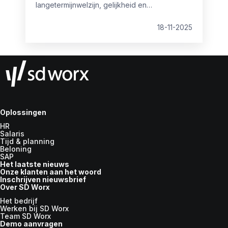
langetermijnwelzijn, gelijkheid en
wendbaarheid? En wat als je medewerkers
sneller groeien dan de systemen die hen
18-11-2025
zouden moeten ondersteunen?
Oplossingen
HR
Salaris
Tijd & planning
Beloning
SAP
Het laatste nieuws
Onze klanten aan het woord
Inschrijven nieuwsbrief
Over SD Worx
Het bedrijf
Werken bij SD Worx
Team SD Worx
Demo aanvragen