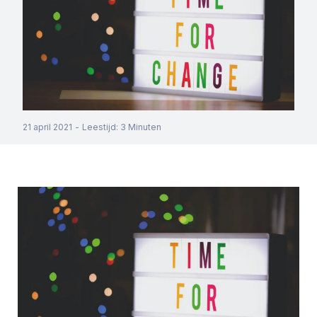
21 april 2021
-
Leestijd
:
3
Minuten