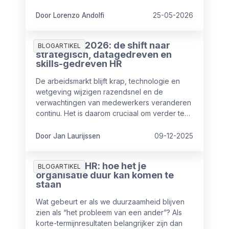
tegelijk op hen af. De vraag is niet of deze
uitdagingen bestaan. De vraag is welke het
Door Lorenzo Andolfi
25-05-2026
hardst drukken en wat HR daaraan kan doen.
HR-trends 2026: de shift naar
BLOGARTIKEL
strategisch, datagedreven en
skills-gedreven HR
De arbeidsmarkt blijft krap, technologie en
wetgeving wijzigen razendsnel en de
verwachtingen van medewerkers veranderen
continu. Het is daarom cruciaal om verder te
kijken dan het dagelijkse HR-werk. In 2026
groeien veel HR-afdelingen door van
Door Jan Laurijssen
09-12-2025
uitvoerende naar strategische partner die
veel waarde toevoegt op organisatieniveau.
Duurzaam HR: hoe het je
In dit artikel vind je de belangrijkste HR-trends
BLOGARTIKEL
organisatie duur kan komen te
voor 2026, met concrete inzichten en
staan
praktische stappen om vandaag al mee te
starten.
Wat gebeurt er als we duurzaamheid blijven
zien als “het probleem van een ander”? Als
korte-termijnresultaten belangrijker zijn dan