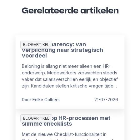
Gerelateerde artikelen
Pay Transparency: van
BLOGARTIKEL
verplichting naar strategisch
voordeel
Beloning is allang niet meer alleen een HR-
onderwerp. Medewerkers verwachten steeds
vaker dat salarisverschillen eerlijk en objectief
zijn. Kandidaten stellen kritische vragen tijdens
sollicitaties en ook vanuit wet- en regelgeving
nemen de eisen rondom transparantie toe.
Door Eelke Colbers
21-07-2026
Meer grip op HR-processen met
BLOGARTIKEL
slimme checklists
Met de nieuwe Checklist-functionaliteit in