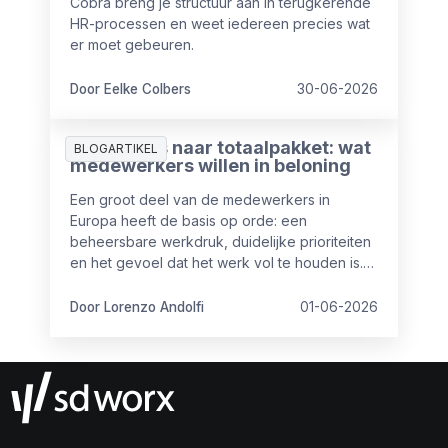
Cobra breng je structuur aan in terugkerende
HR-processen en weet iedereen precies wat
er moet gebeuren.
Door Eelke Colbers
30-06-2026
Van salaris naar totaalpakket: wat
BLOGARTIKEL
medewerkers willen in beloning
Een groot deel van de medewerkers in
Europa heeft de basis op orde: een
beheersbare werkdruk, duidelijke prioriteiten
en het gevoel dat het werk vol te houden is.
Maar toch is het niet altijd even goed op
orde.
Door Lorenzo Andolfi
01-06-2026