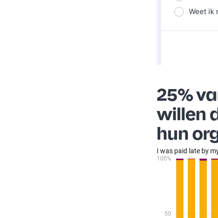
25% va
willen 
hun or