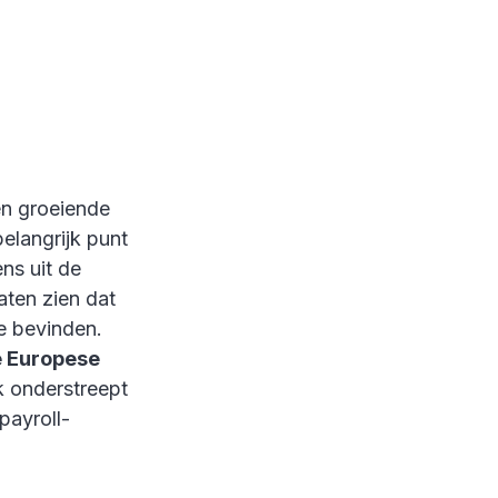
en groeiende
belangrijk punt
ns uit de
ten zien dat
te bevinden.
e Europese
 onderstreept
payroll-