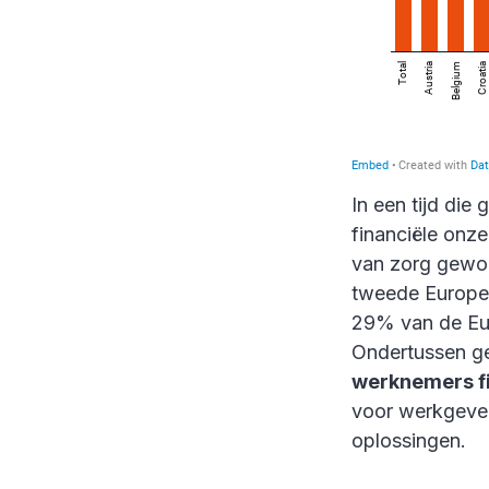
In een tijd di
financiële onze
van zorg gewor
tweede Europes
29% van de Euro
Ondertussen g
werknemers fi
voor werkgevers
oplossingen.