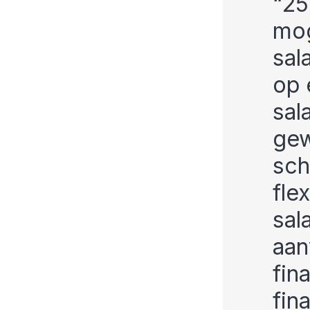
25
mog
sal
op 
sal
gew
sch
fle
sal
aan
fin
fin