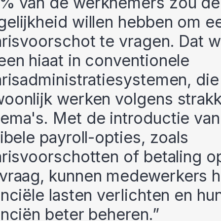
% van de werknemers zou de
elijkheid willen hebben om e
arisvoorschot te vragen. Dat wi
een hiaat in conventionele
arisadministratiesystemen, die
oonlijk werken volgens strak
ema's. Met de introductie van
xibele payroll-opties, zoals
arisvoorschotten of betaling o
vraag, kunnen medewerkers 
anciële lasten verlichten en hu
anciën beter beheren.