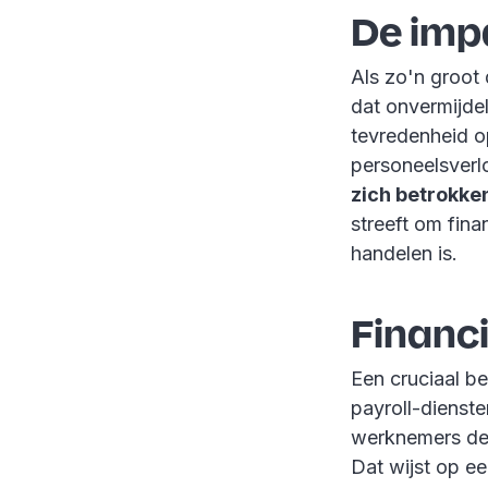
De impa
Als zo'n groot 
dat onvermijdel
tevredenheid o
personeelsver
zich betrokken
streeft om fina
handelen is.
Financi
Een cruciaal be
payroll-dienst
werknemers de 
Dat wijst op ee