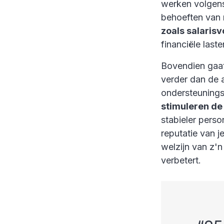
werken volgens
behoeften van
zoals salaris
financiële last
Bovendien gaat
verder dan de a
ondersteunings
stimuleren de
stabieler pers
reputatie van j
welzijn van z'
verbetert.