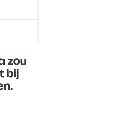
a zou
 bij
en.