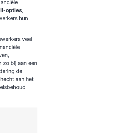
nanciële
ll-opties,
werkers hun
ewerkers veel
inanciële
ven,
 zo bij aan een
dering de
 hecht aan het
eelsbehoud