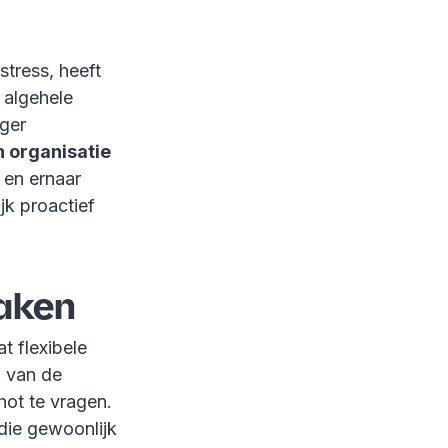
stress, heeft
 algehele
oger
 organisatie
l
en ernaar
jk proactief
maken
t flexibele
% van de
ot te vragen.
 die gewoonlijk