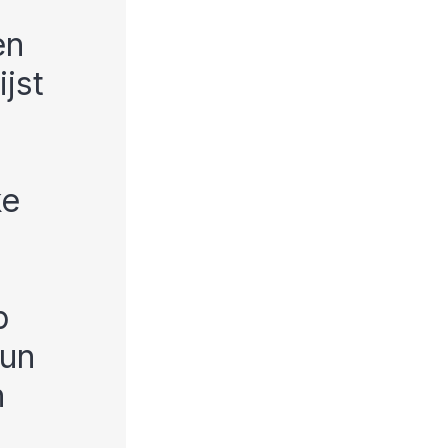
en
jst
ke
p
hun
n