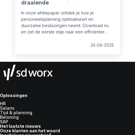
draaiende
In onze whitepaper ontdek je hoe je
personeelsplanning optimaliseert en
duurzame beslissingen neemt. Download nu
en zet de eerste stap naar een efficiënter
personeelsbeleid!
24-04-2025
Oplossingen
HR
Salaris
Tijd & planning
Beloning
SAP
Het laatste nieuws
Onze klanten aan het woord