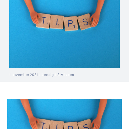
1 november 2021
-
Leestijd
:
3
Minuten