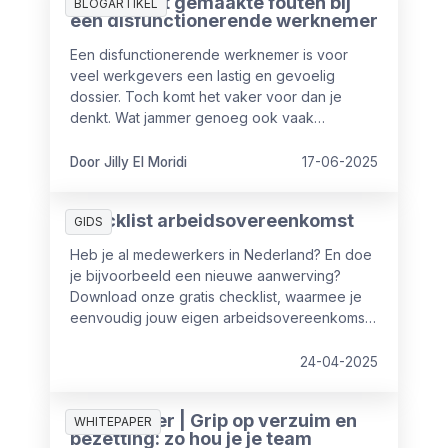
De 3 meest gemaakte fouten bij
BLOGARTIKEL
een disfunctionerende werknemer
Een disfunctionerende werknemer is voor
veel werkgevers een lastig en gevoelig
dossier. Toch komt het vaker voor dan je
denkt. Wat jammer genoeg ook vaak
voorkomt, is dat er cruciale fouten worden
gemaakt in de aanpak ervan. Fouten die niet
Door Jilly El Moridi
17-06-2025
alleen het proces vertragen, maar ook
juridische of financiële risico’s met zich
Checklist arbeidsovereenkomst
meebrengen. In dit artikel delen we de 3
GIDS
meest gemaakte fouten en hoe je ze vermijdt.
Heb je al medewerkers in Nederland? En doe
je bijvoorbeeld een nieuwe aanwerving?
Download onze gratis checklist, waarmee je
eenvoudig jouw eigen arbeidsovereenkomst
controleert.
24-04-2025
Whitepaper | Grip op verzuim en
WHITEPAPER
bezetting: zo hou je je team