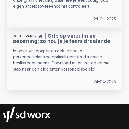
onze gratis checklist, waarmee je eenvoudig jouw
eigen arbeidsovereenkomst controleert.
24-04-2025
Whitepaper | Grip op verzuim en
WHITEPAPER
bezetting: zo hou je je team draaiende
In onze whitepaper ontdek je hoe je
personeelsplanning optimaliseert en duurzame
beslissingen neemt. Download nu en zet de eerste
stap naar een efficiënter personeelsbeleid!
24-04-2025