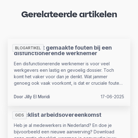
Gerelateerde artikelen
De 3 meest gemaakte fouten bij een
BLOGARTIKEL
disfunctionerende werknemer
Een disfunctionerende werknemer is voor veel
werkgevers een lastig en gevoelig dossier. Toch
komt het vaker voor dan je denkt. Wat jammer
genoeg ook vaak voorkomt, is dat er cruciale fouten
worden gemaakt in de aanpak ervan. Fouten die niet
alleen het proces vertragen, maar ook juridische of
Door Jilly El Moridi
17-06-2025
financiële risico’s met zich meebrengen. In dit artikel
delen we de 3 meest gemaakte fouten en hoe je ze
Checklist arbeidsovereenkomst
vermijdt.
GIDS
Heb je al medewerkers in Nederland? En doe je
bijvoorbeeld een nieuwe aanwerving? Download