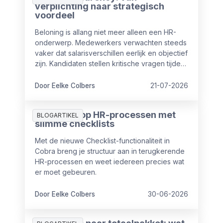
verplichting naar strategisch
voordeel
Beloning is allang niet meer alleen een HR-
onderwerp. Medewerkers verwachten steeds
vaker dat salarisverschillen eerlijk en objectief
zijn. Kandidaten stellen kritische vragen tijdens
sollicitaties en ook vanuit wet- en regelgeving
nemen de eisen rondom transparantie toe.
Door Eelke Colbers
21-07-2026
Meer grip op HR-processen met
BLOGARTIKEL
slimme checklists
Met de nieuwe Checklist-functionaliteit in
Cobra breng je structuur aan in terugkerende
HR-processen en weet iedereen precies wat
er moet gebeuren.
Door Eelke Colbers
30-06-2026