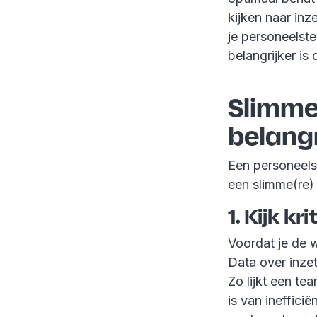
kijken naar inze
je personeelste
belangrijker is 
Slimme
belangr
Een personeelst
een slimme(re)
1. Kijk kr
Voordat je de w
Data over inzet
Zo lijkt een te
is van ineffici