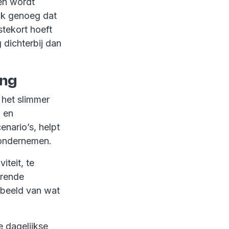
en wordt
aak genoeg dat
stekort hoeft
 dichterbij dan
ing
 het slimmer
 en
enario’s, helpt
e ondernemen.
iteit, te
erende
 beeld van wat
e dagelijkse