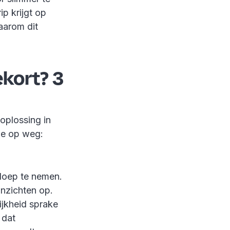
ip krijgt op
aarom dit
kort? 3
oplossing in
je op weg:
 loep te nemen.
inzichten op.
lijkheid sprake
 dat