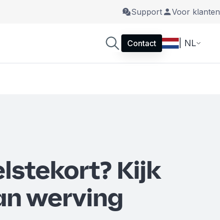
Support
Voor klanten
| NL
Contact
lstekort? Kijk
an werving