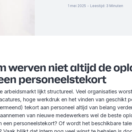
1 mei 2025
-
Leestijd
:
3
Minuten
werven niet altijd de opl
 een personeelstekort
 arbeidsmarkt lijkt structureel. Veel organisaties wors
catures, hoge werkdruk en het vinden van geschikt p
(vermeend) tekort aan personeel altijd van belang verder
t aannemen van nieuwe medewerkers wel de beste oplo
n een personeelstekort? Of wordt het beschikbare tale
 Vaak blijkt dat intern nog veel winst te behalen is do