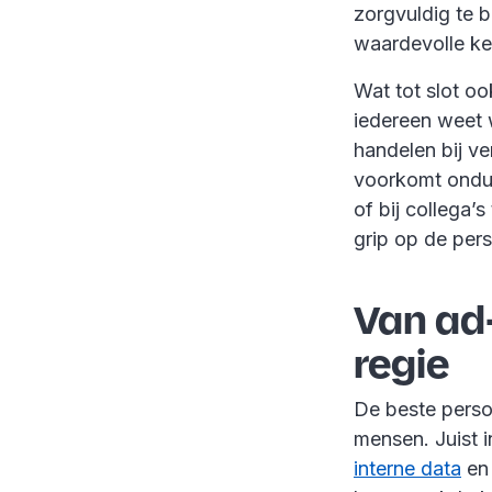
zorgvuldig te b
waardevolle ke
Wat tot slot oo
iedereen weet w
handelen bij v
voorkomt onduid
of bij collega’
grip op de pers
Van ad-
regie
De beste person
mensen. Juist i
interne data
en 