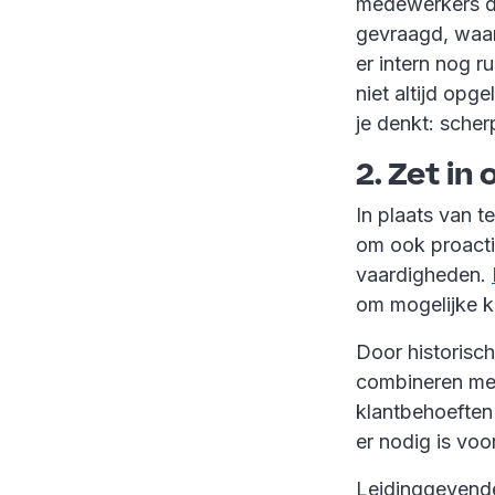
medewerkers de
gevraagd, waard
er intern nog r
niet altijd opg
je denkt: scher
2. Zet in
In plaats van 
om ook proacti
vaardigheden.
om mogelijke kn
Door historisch
combineren met
klantbehoeften
er nodig is voor
Leidinggevenden