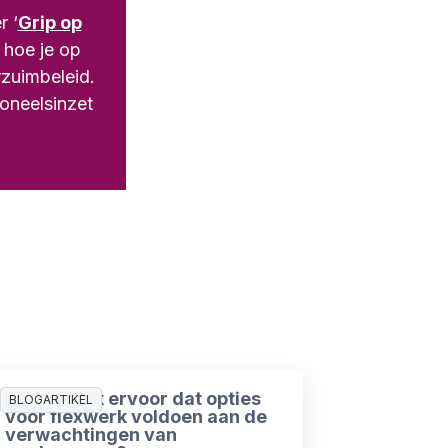
r ‘
Grip op
e hoe je op
rzuimbeleid.
soneelsinzet
Hoe zorg ik ervoor dat opties
BLOGARTIKEL
voor flexwerk voldoen aan de
verwachtingen van