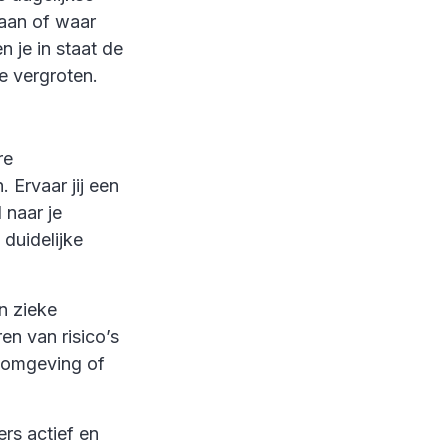
taan of waar
 je in staat de
e vergroten.
re
Ervaar jij een
 naar je
 duidelijke
an zieke
en van risico’s
komgeving of
rs actief en