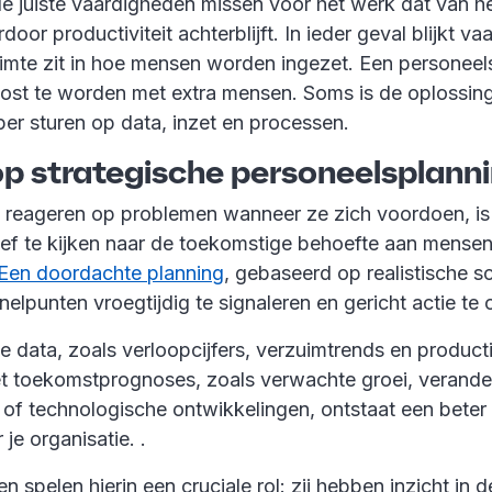
 juiste vaardigheden missen voor het werk dat van h
oor productiviteit achterblijft. In ieder geval blijkt v
uimte zit in hoe mensen worden ingezet. Een personeel
elost te worden met extra mensen. Soms is de oplossing
per sturen op data, inzet en processen.
 op strategische personeelsplann
te reageren op problemen wanneer ze zich voordoen, is
ef te kijken naar de toekomstige behoefte aan mensen
Een doordachte planning
, gebaseerd op realistische sc
elpunten vroegtijdig te signaleren en gericht actie t
e data, zoals verloopcijfers, verzuimtrends en productiv
 toekomstprognoses, zoals verwachte groei, verand
 of technologische ontwikkelingen, ontstaat een beter
 je organisatie. .
 spelen hierin een cruciale rol: zij hebben inzicht in d