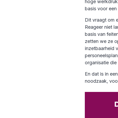
hoge werkdruk v
basis voor een 
Dit vraagt om e
Reageer niet l
basis van feit
zetten we ze op
inzetbaarheid v
personeelsplan
organisatie die
En dat is in ee
noodzaak, voor
D