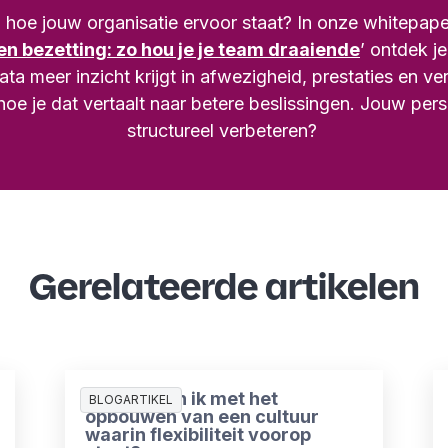
hoe jouw organisatie ervoor staat? In onze whitepape
n bezetting: zo hou je je team draaiende
’ ontdek j
ata meer inzicht krijgt in afwezigheid, prestaties en ve
hoe je dat vertaalt naar betere beslissingen. Jouw per
structureel verbeteren?
Gerelateerde artikelen
Waar begin ik met het
BLOGARTIKEL
opbouwen van een cultuur
waarin flexibiliteit voorop