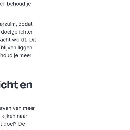
 en behoud je
verzuim, zodat
 doelgerichter
acht wordt. Dit
blijven liggen
n houd je meer
icht en
werven van méér
 kijken naar
et doel? De