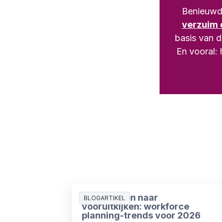
Benieuwd 
verzuim e
basis van d
En vooral: 
Van plannen naar
BLOGARTIKEL
vooruitkijken: workforce
planning-trends voor 2026