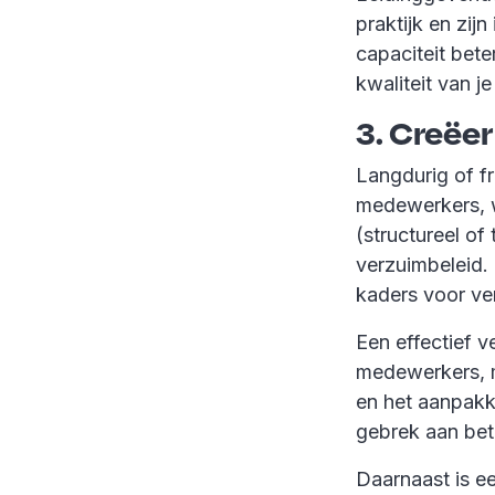
praktijk en zij
capaciteit bete
kwaliteit van j
3. Creëer
Langdurig of fr
medewerkers, w
(structureel of
verzuimbeleid. 
kaders voor ve
Een effectief v
medewerkers, ma
en het aanpakk
gebrek aan betr
Daarnaast is e