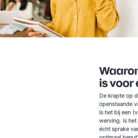
Waarom 
is voor
De krapte op de
openstaande va
is het bij een 
werving. Is he
écht sprake va
optimaal benut?