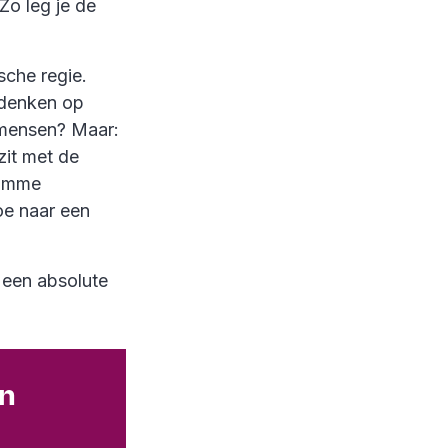
Zo leg je de
sche regie.
 denken op
 mensen? Maar:
zit met de
limme
oe naar een
r een absolute
in