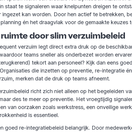
n in staat te signaleren waar knelpunten dreigen te onts
r ingezet kan worden. Door hen actief te betrekken, ben
e planning én het draagvlak voor de gemaakte keuzes t
 ruimte door slim verzuimbeleid
equent verzuim legt direct extra druk op de beschikba
aardoor teams sneller als onderbezet worden ervaren. 
 terugkerend) tekort aan personeel? Kijk dan eens goed
Organisaties die inzetten op preventie, re-integratie én
rzuim, merken dat de druk op teams afneemt.
erzuimbeleid richt zich niet alleen op het begeleiden v
ar des te meer op preventie. Het vroegtijdig signaler
en van oorzaken zoals werkstress, een onveilige wer
okkenheid is essentieel.
en goed re-integratiebeleid belangrijk. Door medewerke