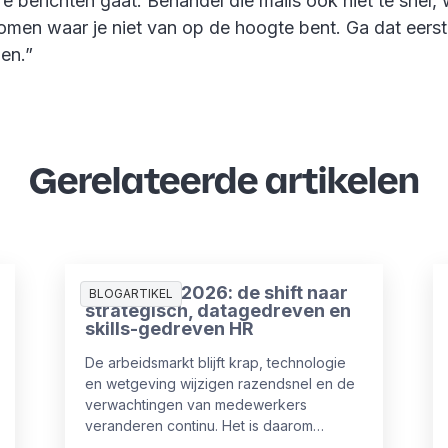
e berichten gaat. Behandel die mails ook niet té snel, 
nomen waar je niet van op de hoogte bent. Ga dat eers
den.”
Gerelateerde artikelen
HR-trends 2026: de shift naar
BLOGARTIKEL
strategisch, datagedreven en
skills-gedreven HR
De arbeidsmarkt blijft krap, technologie
en wetgeving wijzigen razendsnel en de
verwachtingen van medewerkers
veranderen continu. Het is daarom
cruciaal om verder te kijken dan het