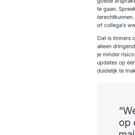
goede afsprake
te gaan. Spreek
terechtkunnen.
of collega’s we
Dat is immers 
alleen dringend
je minder risic
updates op één 
duidelijk te ma
We
op 
mai