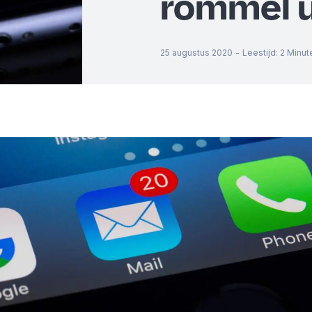
rommel ui
25 augustus 2020
-
Leestijd
:
2
Minut