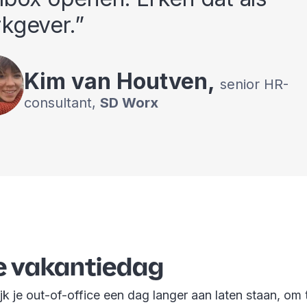
kgever.
Kim
van Houtven
,
senior HR-
consultant
,
SD Worx
e vakantiedag
ijk je out-of-office een dag langer aan laten staan, o