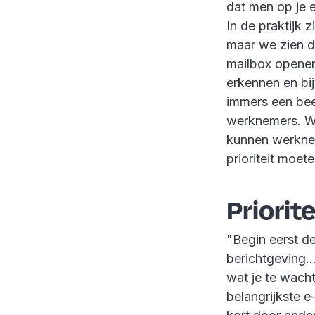
dat men op je 
In de praktijk 
maar we zien d
mailbox openen
erkennen en bij
immers een bee
werknemers. We
kunnen werkne
prioriteit moet
Priorit
"Begin eerst de
berichtgeving..
wat je te wacht
belangrijkste e