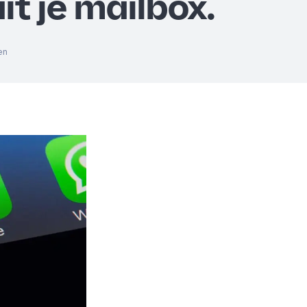
t je mailbox.
en