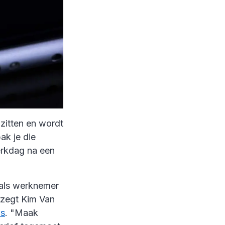
zitten en wordt
ak je die
erkdag na een
 als werknemer
 zegt Kim Van
ws
. "Maak