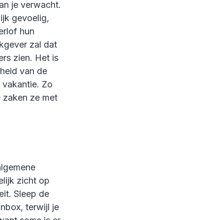
an je verwacht.
ijk gevoelig,
erlof hun
kgever zal dat
rs zien. Het is
heid van de
 vakantie. Zo
 zaken ze met
 algemene
lijk zicht op
eit. Sleep de
nbox, terwijl je