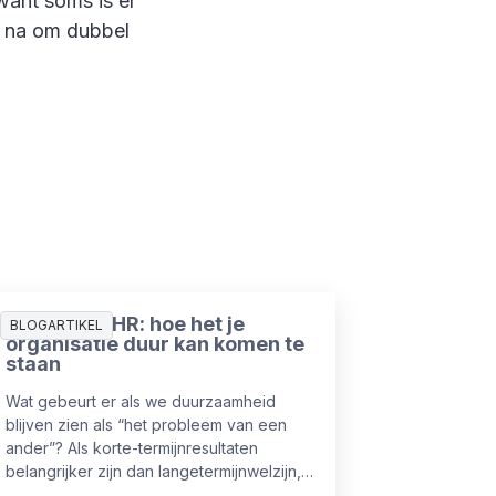
want soms is er
t na om dubbel
Duurzaam HR: hoe het je
BLOGARTIKEL
organisatie duur kan komen te
staan
Wat gebeurt er als we duurzaamheid
blijven zien als “het probleem van een
ander”? Als korte-termijnresultaten
belangrijker zijn dan langetermijnwelzijn,
gelijkheid en wendbaarheid? En wat als je