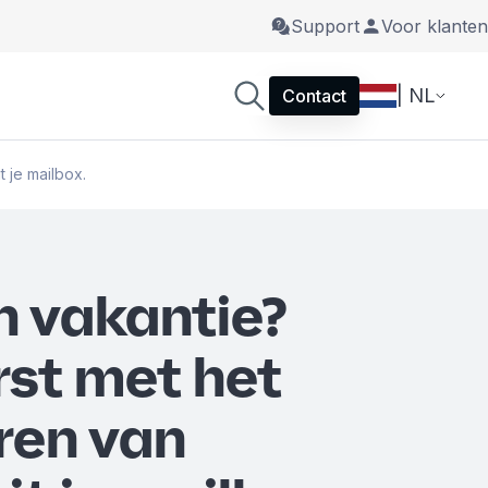
Support
Voor klanten
| NL
Contact
 je mailbox.
n vakantie?
rst met het
ren van