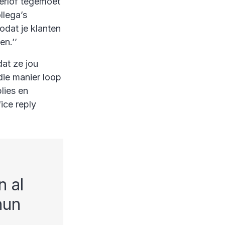
erlof tegemoet
llega’s
odat je klanten
en.’’
at ze jou
die manier loop
plies en
ice reply
 al
hun