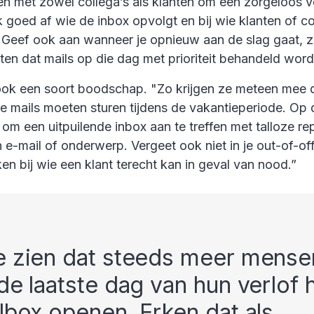
n met zowel collega’s als klanten om een zorgeloos v
 goed af wie de inbox opvolgt en bij wie klanten of co
 Geef ook aan wanneer je opnieuw aan de slag gaat, z
ten dat mails op die dag met prioriteit behandeld word
ook een soort boodschap. "Zo krijgen ze meteen mee d
e mails moeten sturen tijdens de vakantieperiode. Op 
o om een uitpuilende inbox aan te treffen met talloze re
e-mail of onderwerp. Vergeet ook niet in je out-of-off
ken bij wie een klant terecht kan in geval van nood.”
 zien dat steeds meer mensen
de laatste dag van hun verlof 
lbox openen. Erken dat als