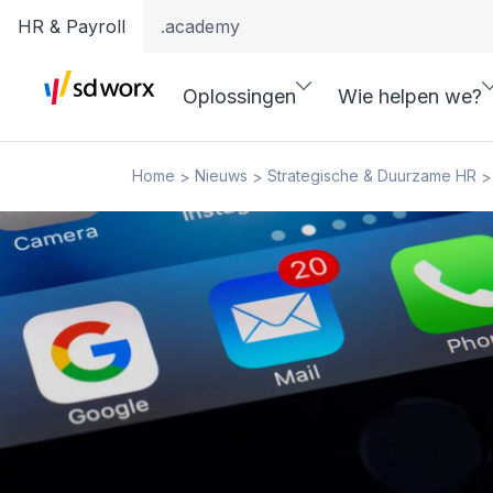
HR & Payroll
.academy
Oplossingen
Wie helpen we?
Home
Nieuws
Strategische & Duurzame HR
>
>
>