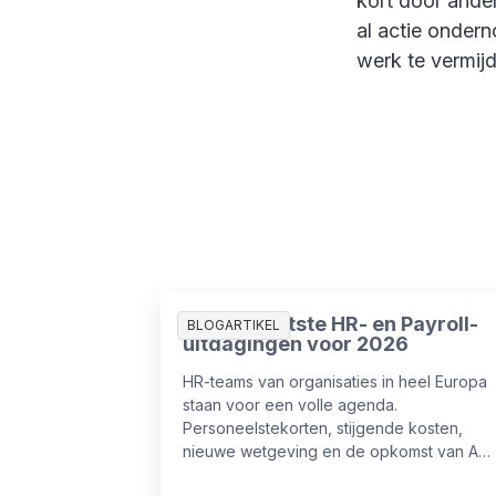
kort door ander
al actie onder
werk te vermij
De 10 grootste HR- en Payroll-
BLOGARTIKEL
uitdagingen voor 2026
HR-teams van organisaties in heel Europa
staan voor een volle agenda.
Personeelstekorten, stijgende kosten,
nieuwe wetgeving en de opkomst van AI
komen tegelijk op hen af. De vraag is niet