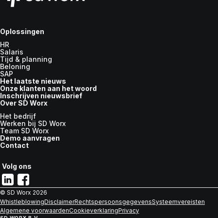
Oplossingen
HR
Salaris
Tijd & planning
Beloning
SAP
Het laatste nieuws
Onze klanten aan het woord
Inschrijven nieuwsbrief
Over SD Worx
Het bedrijf
Werken bij SD Worx
Team SD Worx
Demo aanvragen
Contact
Volg ons
© SD Worx
2026
Whistleblowing
Disclaimer
Rechtspersoonsgegevens
Systeemvereisten
Algemene voorwaarden
Cookieverklaring
Privacy
SD WORX B.V.