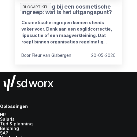
Ziekmelding bij een cosmetische
BLOGARTIKEL
ingreep: wat is het uitgangspunt?
Cosmetische ingrepen komen steeds
vaker voor. Denk aan een ooglidcorrectie,
liposuctie of een maagverkleining. Dat
roept binnen organisaties regelmatig
vragen op.
Door Fleur van Gisbergen
20-05-2026
Oplossingen
HR
Salaris
Tijd & planning
Beloning
SAP