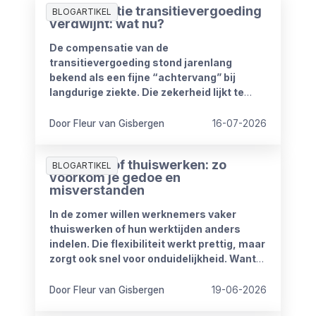
Compensatie transitievergoeding
BLOGARTIKEL
verdwijnt: wat nu?
De compensatie van de
transitievergoeding stond jarenlang
bekend als een fijne “achtervang” bij
langdurige ziekte. Die zekerheid lijkt te
verdwijnen vanaf 1 januari 2027. Het
kabinet heeft plannen om de
Door Fleur van Gisbergen
16-07-2026
compensatieregelingen volledig af te
schaffen.
Zomerproof thuiswerken: zo
BLOGARTIKEL
voorkom je gedoe en
misverstanden
In de zomer willen werknemers vaker
thuiswerken of hun werktijden anders
indelen. Die flexibiliteit werkt prettig, maar
zorgt ook snel voor onduidelijkheid. Want
wat mag wel en wat niet? Wanneer is
iemand bereikbaar? En hoe blijft het werk
Door Fleur van Gisbergen
19-06-2026
goed doorlopen?