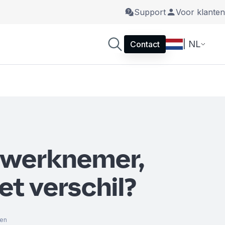
Support
Voor klanten
| NL
Contact
f werknemer,
het verschil?
ten