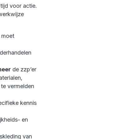
tijd voor actie.
werkwijze
r moet
nderhandelen
neer
de zzp’er
terialen,
 te vermelden
cifieke kennis
jkheids- en
fskleding van