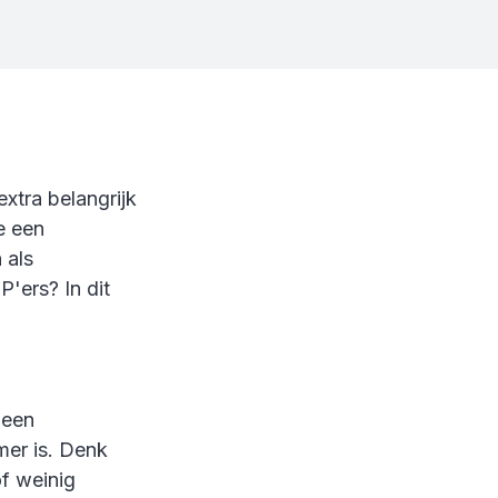
xtra belangrijk
e een
 als
'ers? In dit
 een
mer is. Denk
of weinig