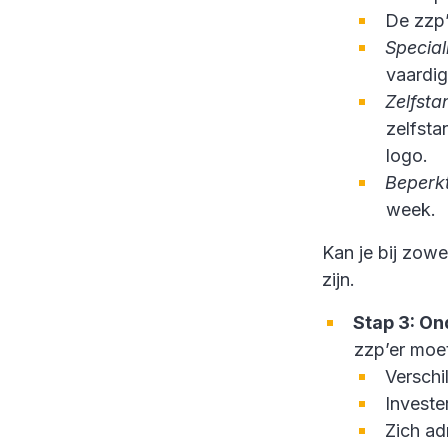
De zzp’
Special
vaardi
Zelfsta
zelfsta
logo.
Beperk
week.
Kan je bij zow
zijn.
Stap 3: O
zzp’er moe
Verschi
Investe
Zich ad