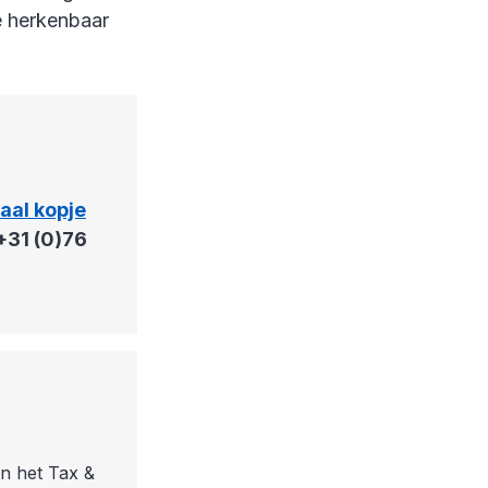
e herkenbaar
taal kopje
+31 (0)76
en het Tax &