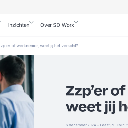
Inzichten
Over SD Worx
zp’er of werknemer, weet jij het verschil?
Zzp’er o
weet jij 
6 december 2024
-
Leestijd
:
3
Minu