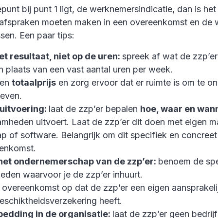
unt bij punt 1 ligt, de werknemersindicatie, dan is het 
 afspraken moeten maken in een overeenkomst en de 
en. Een paar tips:
et resultaat, niet op de uren:
spreek af wat de zzp’e
n plaats van een vast aantal uren per week.
een
totaalprijs
en zorg ervoor dat er ruimte is om te o
ieven.
 uitvoering:
laat de zzp’er bepalen
hoe, waar en wan
heden uitvoert. Laat de zzp’er dit doen met eigen ma
 of software. Belangrijk om dit specifiek en concreet
eenkomst.
het ondernemerschap van de zzp’er:
benoem de spe
eden waarvoor je de zzp’er inhuurt.
 overeenkomst op dat de zzp’er een eigen aansprakeli
eschiktheidsverzekering heeft.
bedding in de organisatie:
laat de zzp’er geen bedrij