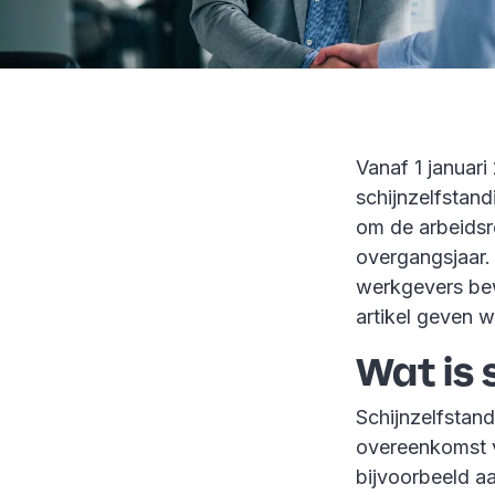
Vanaf 1 januar
schijnzelfstand
om de arbeidsr
overgangsjaar. 
werkgevers bew
artikel geven we
Wat is 
Schijnzelfstan
overeenkomst v
bijvoorbeeld aa