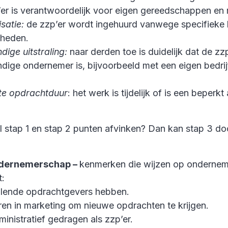
er is verantwoordelijk voor eigen gereedschappen en 
isatie:
de zzp’er wordt ingehuurd vanwege specifieke 
gheden.
ndige uitstraling:
naar derden toe is duidelijk dat de zz
ndige ondernemer is, bijvoorbeeld met een eigen bedri
te opdrachtduur
: het werk is tijdelijk of is een beperkt
el stap 1 en stap 2 punten afvinken? Dan kan stap 3 d
ndernemerschap –
kenmerken die wijzen op ondernem
t:
llende opdrachtgevers hebben.
ren in marketing om nieuwe opdrachten te krijgen.
ministratief gedragen als zzp’er.