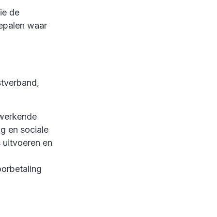
ie de
bepalen waar
stverband,
gwerkende
g en sociale
 uitvoeren en
oorbetaling