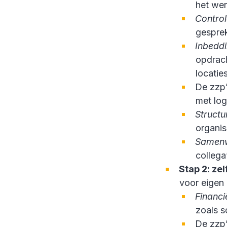
het wer
Contro
gespre
Inbeddi
opdrach
locatie
De zzp’
met log
Structu
organi
Samenw
collega
Stap 2: ze
voor eigen
Financi
zoals s
De zzp’