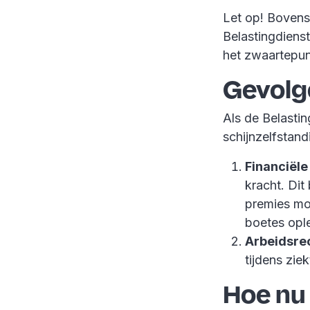
Let op! Bovens
Belastingdiens
het zwaartepunt
Gevolg
Als de Belastin
schijnzelfstan
Financiële
kracht. Dit
premies moe
boetes opl
Arbeidsrec
tijdens zie
Hoe nu