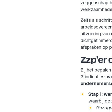
zeggenschap he
werkzaamheden
Zelfs als schri
arbeidsovereen
uitvoering van 
dichtgetimmerd
afspraken op p
Zzp’er
Bij het bepalen
3 indicaties:
we
ondernemers
Stap 1: we
waarbij de 
Gezags