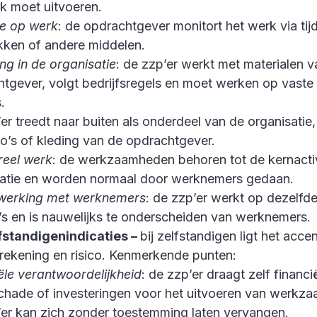
k moet uitvoeren.
le op werk
: de opdrachtgever monitort het werk via tijd
kken of andere middelen.
ng in de organisatie
: de zzp’er werkt met materialen 
tgever, volgt bedrijfsregels en moet werken op vaste 
s.
er treedt naar buiten als onderdeel van de organisatie,
o’s of kleding van de opdrachtgever.
reel werk
: de werkzaamheden behoren tot de kernactiv
satie en worden normaal door werknemers gedaan.
erking met werknemers
: de zzp’er werkt op dezelfde
’s en is nauwelijks te onderscheiden van werknemers.
lfstandigenindicaties –
bij zelfstandigen ligt het acc
 rekening en risico. Kenmerkende punten:
ële verantwoordelijkheid
: de zzp’er draagt zelf financië
chade of investeringen voor het uitvoeren van werkz
er kan zich zonder toestemming laten vervangen.