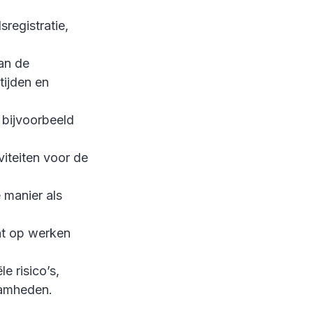
sregistratie,
van de
tijden en
 bijvoorbeeld
iteiten voor de
 manier als
ent op werken
le risico’s,
aamheden.