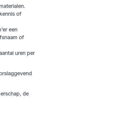
materialen.
kennis of
p’er een
jfsnaam of
 aantal uren per
oorslaggevend
erschap, de