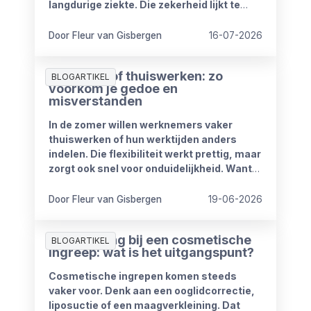
langdurige ziekte. Die zekerheid lijkt te
verdwijnen vanaf 1 januari 2027. Het
kabinet heeft plannen om de
Door Fleur van Gisbergen
16-07-2026
compensatieregelingen volledig af te
schaffen.
Zomerproof thuiswerken: zo
BLOGARTIKEL
voorkom je gedoe en
misverstanden
In de zomer willen werknemers vaker
thuiswerken of hun werktijden anders
indelen. Die flexibiliteit werkt prettig, maar
zorgt ook snel voor onduidelijkheid. Want
wat mag wel en wat niet? Wanneer is
iemand bereikbaar? En hoe blijft het werk
Door Fleur van Gisbergen
19-06-2026
goed doorlopen?
Ziekmelding bij een cosmetische
BLOGARTIKEL
ingreep: wat is het uitgangspunt?
Cosmetische ingrepen komen steeds
vaker voor. Denk aan een ooglidcorrectie,
liposuctie of een maagverkleining. Dat