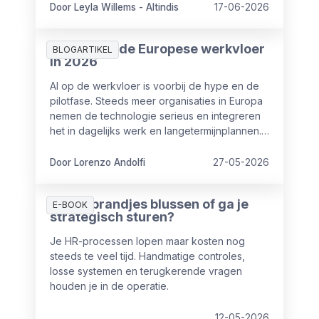
betekent dat een fundamentele verschuiving.
Door Leyla Willems - Altindis
17-06-2026
Lees hier het interview van onze Managing
Director Leyla Willems-Altindis.
AI in HR op de Europese werkvloer
BLOGARTIKEL
in 2026
AI op de werkvloer is voorbij de hype en de
pilotfase. Steeds meer organisaties in Europa
nemen de technologie serieus en integreren
het in dagelijks werk en langetermijnplannen.
Maar dat AI ingezet wordt, betekent nog niet
dat het ook iets oplevert.
Door Lorenzo Andolfi
27-05-2026
Blijf je brandjes blussen of ga je
E-BOOK
strategisch sturen?
Je HR-processen lopen maar kosten nog
steeds te veel tijd. Handmatige controles,
losse systemen en terugkerende vragen
houden je in de operatie.
12-05-2026