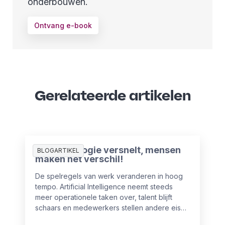
onderbouwen.
Ontvang e-book
Gerelateerde artikelen
AI-technologie versnelt, mensen
BLOGARTIKEL
maken het verschil!
De spelregels van werk veranderen in hoog
tempo. Artificial Intelligence neemt steeds
meer operationele taken over, talent blijft
schaars en medewerkers stellen andere eisen
aan hun werkgever. Voor HR en leiderschap