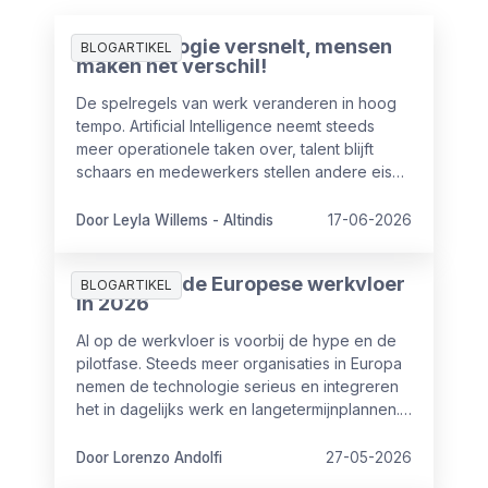
AI-technologie versnelt, mensen
BLOGARTIKEL
maken het verschil!
De spelregels van werk veranderen in hoog
tempo. Artificial Intelligence neemt steeds
meer operationele taken over, talent blijft
schaars en medewerkers stellen andere eisen
aan hun werkgever. Voor HR en leiderschap
betekent dat een fundamentele verschuiving.
Door Leyla Willems - Altindis
17-06-2026
Lees hier het interview van onze Managing
Director Leyla Willems-Altindis.
AI in HR op de Europese werkvloer
BLOGARTIKEL
in 2026
AI op de werkvloer is voorbij de hype en de
pilotfase. Steeds meer organisaties in Europa
nemen de technologie serieus en integreren
het in dagelijks werk en langetermijnplannen.
Maar dat AI ingezet wordt, betekent nog niet
dat het ook iets oplevert.
Door Lorenzo Andolfi
27-05-2026