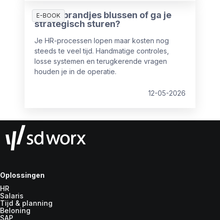
Blijf je brandjes blussen of ga je
E-BOOK
strategisch sturen?
Je HR-processen lopen maar kosten nog
steeds te veel tijd. Handmatige controles,
losse systemen en terugkerende vragen
houden je in de operatie.
12-05-2026
Oplossingen
HR
Salaris
Tijd & planning
Beloning
SAP