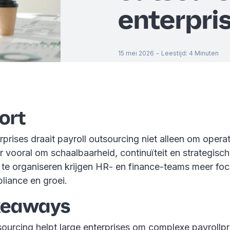
enterpri
15 mei 2026
-
Leestijd
:
4
Minuten
kort
rprises draait payroll outsourcing niet alleen om opera
ar vooral om schaalbaarheid, continuïteit en strategisc
r te organiseren krijgen HR- en finance-teams meer fo
liance en groei.
keaways
sourcing helpt large enterprises om complexe payroll