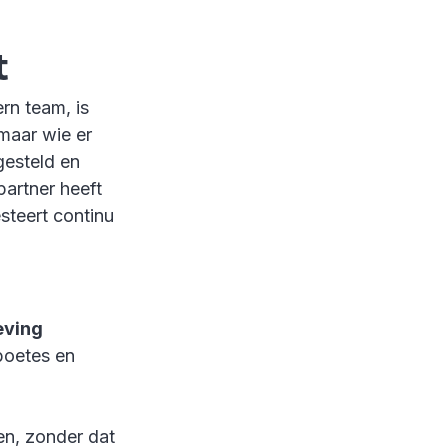
t
ern team, is
 maar wie er
gesteld en
partner heeft
steert continu
eving
boetes en
en, zonder dat