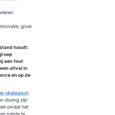
nderen
innovatie, groei
 stand houdt:
 groep
ij een fout
en uitval in
ance en op de
er strategisch
 sturing zijn
niet omdat het
 om ruimte te