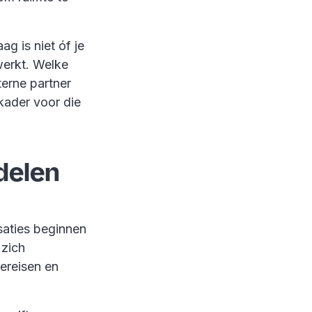
g is niet óf je
werkt. Welke
terne partner
 kader voor die
delen
aties beginnen
 zich
vereisen en