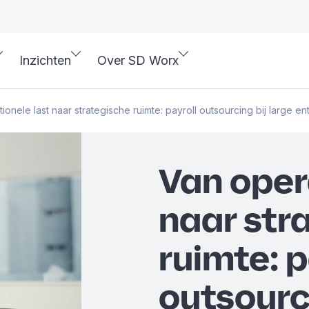
Inzichten
Over SD Worx
ionele last naar strategische ruimte: payroll outsourcing bij large en
Van oper
naar str
ruimte: p
outsourci