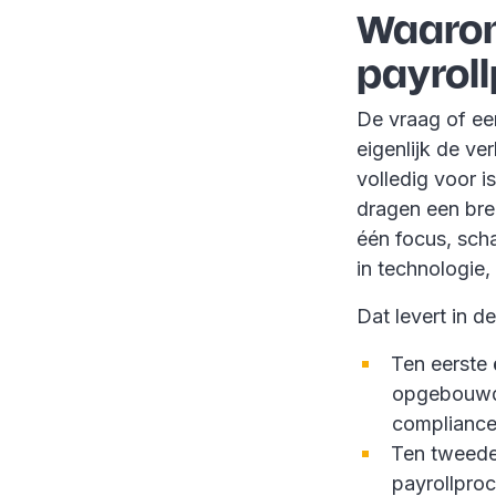
Waarom
payroll
De vraag of een
eigenlijk de ve
volledig voor i
dragen een bre
één focus, scha
in technologie
Dat levert in d
Ten eerste
opgebouwd 
compliance-
Ten tweed
payrollpro