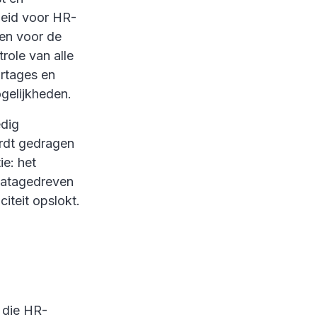
heid voor HR-
 en voor de
role van alle
ortages en
ogelijkheden.
edig
ordt gedragen
ie: het
datagedreven
iteit opslokt.
 die HR-