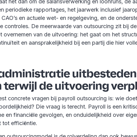
gaat het dan om de salarisverwerking en loonruns, de a
n periodieke rapportages, het jaarwerk inclusief jaar
 CAO’s en actuele wet- en regelgeving, en de onderste
rne controles. De meerwaarde van outsourcing zit bij 
het overnemen van de uitvoering: het gaat om het struc
inuïteit en aansprakelijkheid bij een partij die hier voll
administratie uitbesteden:
terwijl de uitvoering verp
t concrete vragen bij payroll outsourcing is: wie doe
oordelijkheid? Die vraag is terecht. Payroll is een krit
che en financiële gevolgen, en onduidelijkheid over eig
t tot efficiëntie.
en outsourcingmodel is de rolverdeling dan ook bewus