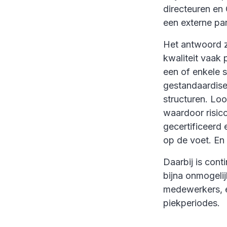
directeuren en 
een externe part
Het antwoord zi
kwaliteit vaak
een of enkele s
gestandaardise
structuren. Lo
waardoor risico
gecertificeerd
op de voet. En
Daarbij is cont
bijna onmogelijk
medewerkers, en
piekperiodes.