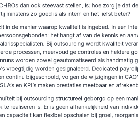
CHROs dan ook steevast stellen, is: hoe zorg je dat de 
ij minstens zo goed is als intern en het liefst beter?
t in de manier waarop kwaliteit is ingebed. In een inte
 persoonsgebonden: het hangt af van de kennis en aa
alarisspecialisten. Bij outsourcing wordt kwaliteit vera
erde processen, meervoudige controles en heldere g
onruns worden zowel geautomatiseerd als handmatig g
’s vroegtijdig worden gesignaleerd. Dedicated payroll
 en continu bijgeschoold, volgen de wijzigingen in CAO
 SLA’s en KPI’s maken prestaties meetbaar en afrekenb
inuïteit bij outsourcing structureel geborgd op een mani
 te realiseren is. Er is geen afhankelijkheid van individ
 capaciteit kan flexibel opschalen bij groei, reorganis