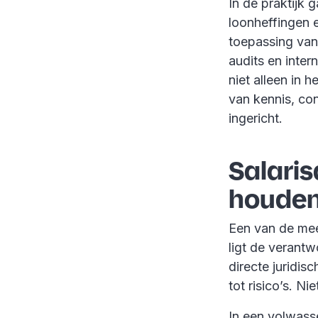
In de praktijk 
loonheffingen e
toepassing van
audits en inte
niet alleen in 
van kennis, cont
ingericht.
Salaris
houden 
Een van de mees
ligt de verantw
directe juridis
tot risico’s. Nie
In een volwass