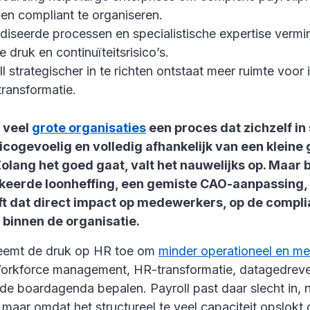
en compliant te organiseren.
iseerde processen en specialistische expertise vermi
e druk en continuïteitsrisico’s.
l strategischer in te richten ontstaat meer ruimte voor 
 transformatie.
r veel
grote organisaties
een proces dat zichzelf in
sicogevoelig en volledig afhankelijk van een kleine
Zolang het goed gaat, valt het nauwelijks op. Maar b
rkeerde loonheffing, een gemiste CAO-aanpassing, e
ft dat direct impact op medewerkers, op de compli
 binnen de organisatie.
 neemt de druk op HR toe om
minder operationeel en me
 Workforce management, HR-transformatie, datagedreven
de boardagenda bepalen. Payroll past daar slecht in, 
, maar omdat het structureel te veel capaciteit opslokt