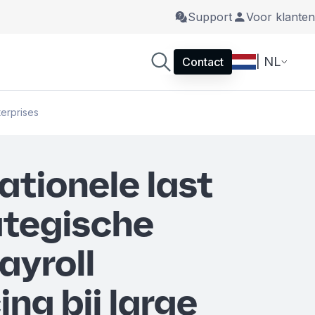
Support
Voor klanten
| NL
Contact
terprises
ationele last
ategische
ayroll
ng bij large