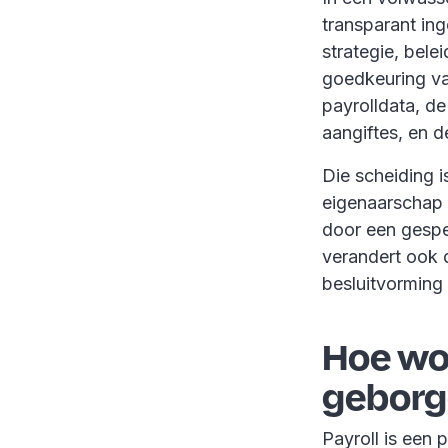
transparant in
strategie, bele
goedkeuring va
payrolldata, d
aangiftes, en d
Die scheiding i
eigenaarschap o
door een gespeci
verandert ook 
besluitvorming 
Hoe wor
geborg
Payroll is een