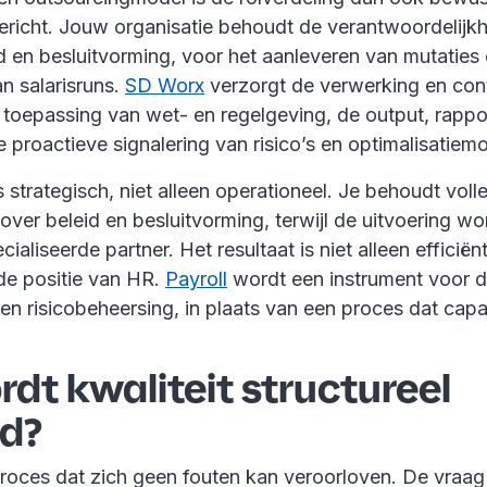
gericht. Jouw organisatie behoudt de verantwoordelijk
id en besluitvorming, voor het aanleveren van mutaties
n salarisruns.
SD Worx
verzorgt de verwerking en cont
e toepassing van wet- en regelgeving, de output, rapp
e proactieve signalering van risico’s en optimalisatiem
s strategisch, niet alleen operationeel. Je behoudt voll
ver beleid en besluitvorming, terwijl de uitvoering w
aliseerde partner. Het resultaat is niet alleen efficiënt
de positie van HR.
Payroll
wordt een instrument voor 
en risicobeheersing, in plaats van een proces dat capac
dt kwaliteit structureel
d?
 proces dat zich geen fouten kan veroorloven. De vraag