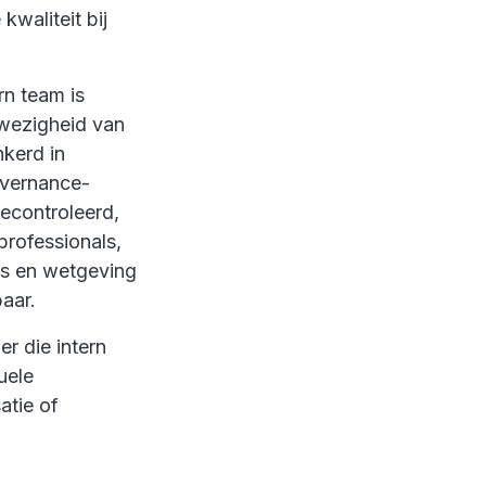
kwaliteit bij
rn team is
nwezigheid van
nkerd in
overnance-
econtroleerd,
professionals,
’s en wetgeving
aar.
er die intern
uele
atie of