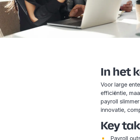
In het 
Voor large ente
efficiëntie, ma
payroll slimme
innovatie, comp
Key ta
Payroll out