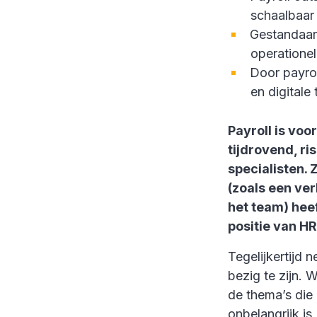
schaalbaar 
Gestandaard
operationel
Door payrol
en digitale
Payroll is voo
tijdrovend, ri
specialisten. 
(zoals een ve
het team) hee
positie van HR
Tegelijkertijd
bezig te zijn.
de thema’s die 
onbelangrijk is