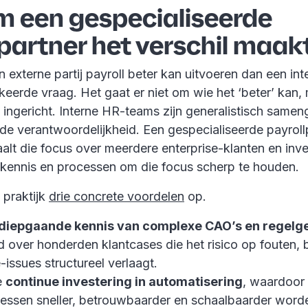
 een gespecialiseerde
partner het verschil maak
 externe partij payroll beter kan uitvoeren dan een int
rkeerde vraag. Het gaat er niet om wie het ‘beter’ kan,
s ingericht. Interne HR-teams zijn generalistisch samen
de verantwoordelijkheid. Een gespecialiseerde payroll
alt die focus over meerdere enterprise-klanten en inve
, kennis en processen om die focus scherp te houden.
e praktijk
drie concrete voordelen
op.
diepgaande kennis van complexe CAO’s en regelg
over honderden klantcases die het risico op fouten, 
issues structureel verlaagt.
e
continue investering in automatisering
, waardoor
cessen sneller, betrouwbaarder en schaalbaarder word