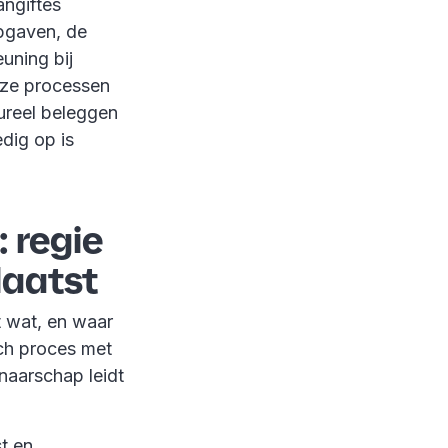
angiftes
opgaven, de
uning bij
deze processen
tureel beleggen
edig op is
 regie
laatst
t wat, en waar
isch proces met
enaarschap leidt
t en