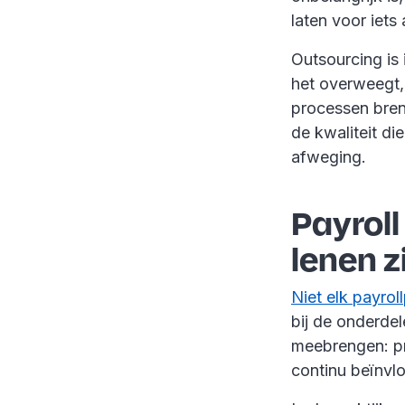
laten voor iets
Outsourcing is 
het overweegt,
processen bren
de kwaliteit di
afweging.
Payroll
lenen z
Niet elk payro
bij de onderdel
meebrengen: pro
continu beïnvl