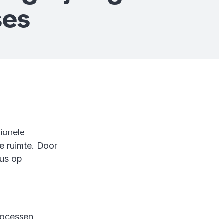
ses
tionele
he ruimte. Door
cus op
processen