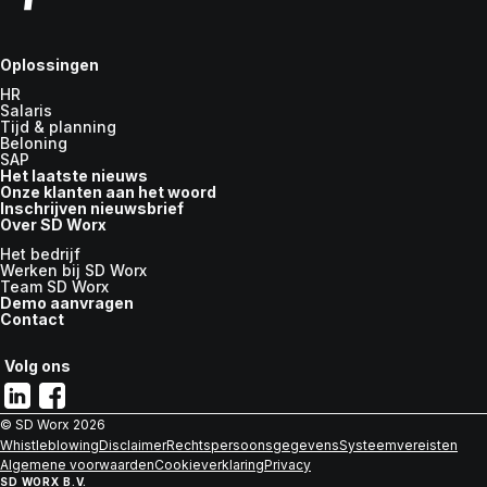
Oplossingen
HR
Salaris
Tijd & planning
Beloning
SAP
Het laatste nieuws
Onze klanten aan het woord
Inschrijven nieuwsbrief
Over SD Worx
Het bedrijf
Werken bij SD Worx
Team SD Worx
Demo aanvragen
Contact
Volg ons
© SD Worx
2026
Whistleblowing
Disclaimer
Rechtspersoonsgegevens
Systeemvereisten
Algemene voorwaarden
Cookieverklaring
Privacy
SD WORX B.V.