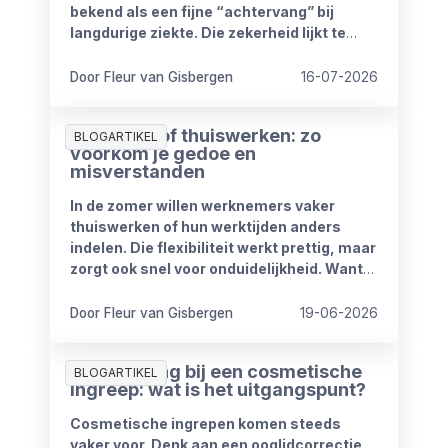
bekend als een fijne “achtervang” bij
langdurige ziekte. Die zekerheid lijkt te
verdwijnen vanaf 1 januari 2027. Het
kabinet heeft plannen om de
Door Fleur van Gisbergen
16-07-2026
compensatieregelingen volledig af te
schaffen.
Zomerproof thuiswerken: zo
BLOGARTIKEL
voorkom je gedoe en
misverstanden
In de zomer willen werknemers vaker
thuiswerken of hun werktijden anders
indelen. Die flexibiliteit werkt prettig, maar
zorgt ook snel voor onduidelijkheid. Want
wat mag wel en wat niet? Wanneer is
iemand bereikbaar? En hoe blijft het werk
Door Fleur van Gisbergen
19-06-2026
goed doorlopen?
Ziekmelding bij een cosmetische
BLOGARTIKEL
ingreep: wat is het uitgangspunt?
Cosmetische ingrepen komen steeds
vaker voor. Denk aan een ooglidcorrectie,