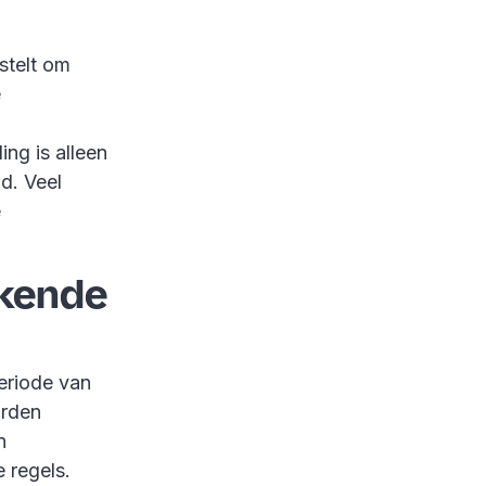
stelt om
e
ng is alleen
d. Veel
e
rkende
eriode van
orden
n
 regels.