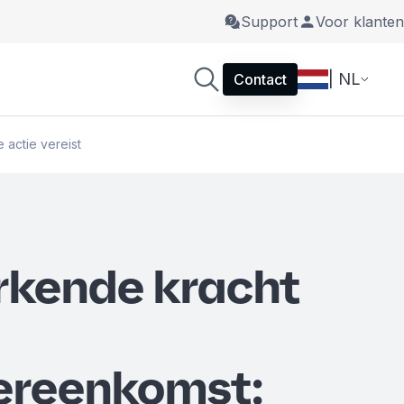
Support
Voor klanten
| NL
Contact
actie vereist
rkende kracht
ereenkomst: