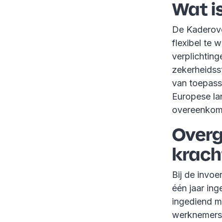
Wat i
De Kaderover
flexibel te 
verplichtin
zekerheidsst
van toepass
Europese la
overeenkom
Overg
krach
Bij de invo
één jaar in
ingediend m
werknemers 