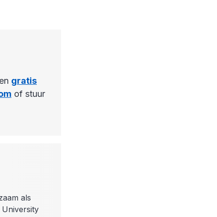
een
gratis
com
of stuur
.
zaam als
 University