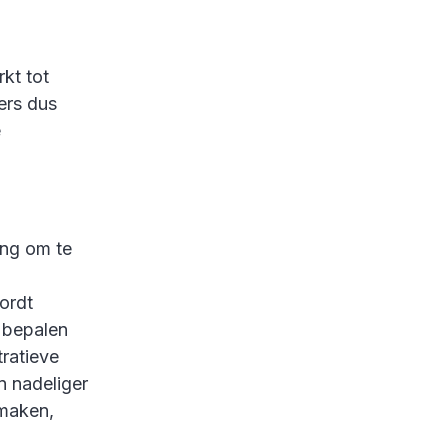
kt tot
ers dus
e
ang om te
ordt
t bepalen
tratieve
n nadeliger
 maken,