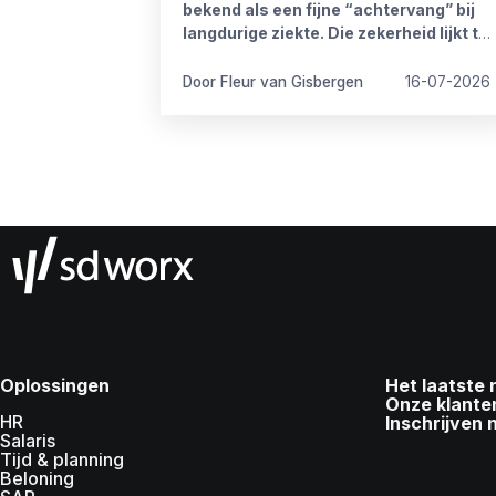
bekend als een fijne “achtervang” bij
langdurige ziekte. Die zekerheid lijkt te
verdwijnen vanaf 1 januari 2027. Het
kabinet heeft plannen om de
Door Fleur van Gisbergen
16-07-2026
compensatieregelingen volledig af te
schaffen.
Oplossingen
Het laatste
Onze klante
HR
Inschrijven 
Salaris
Tijd & planning
Beloning