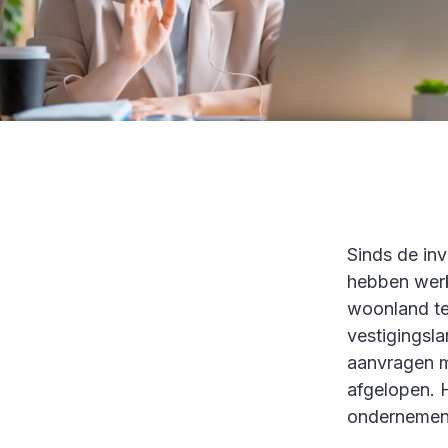
Sinds de in
hebben werk
woonland te
vestigingsl
aanvragen me
afgelopen. H
ondernemen