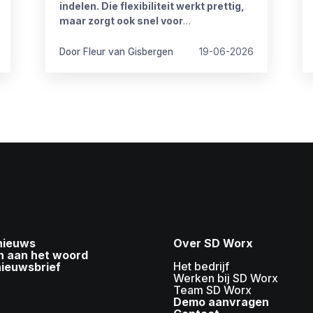
indelen. Die flexibiliteit werkt prettig,
maar zorgt ook snel voor
onduidelijkheid. Want wat mag wel en
wat niet? Wanneer is iemand
Door Fleur van Gisbergen
19-06-2026
bereikbaar? En hoe blijft het werk goed
doorlopen?
 nieuws
Over SD Worx
n aan het woord
Het bedrijf
nieuwsbrief
Werken bij SD Worx
Team SD Worx
Demo aanvragen