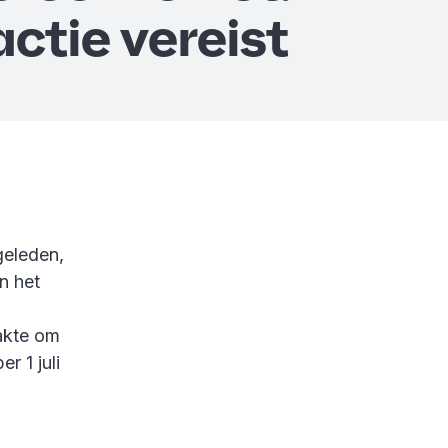
actie vereist
geleden,
n het
akte om
r 1 juli