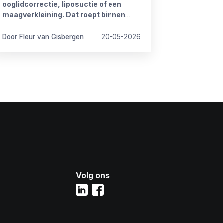
ooglidcorrectie, liposuctie of een
maagverkleining. Dat roept binnen
organisaties regelmatig vragen op.
Door Fleur van Gisbergen
20-05-2026
Volg ons