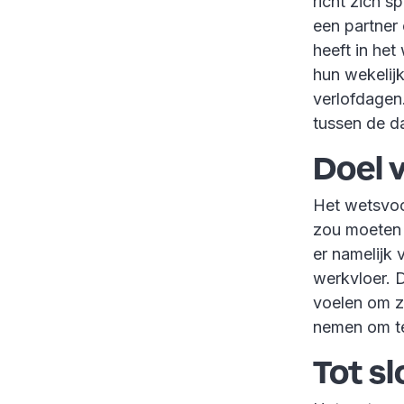
richt zich 
een partner
heeft in het
hun wekelijk
verlofdagen
tussen de da
Doel 
Het wetsvoor
zou moeten 
er namelijk
werkvloer. 
voelen om z
nemen om t
Tot sl