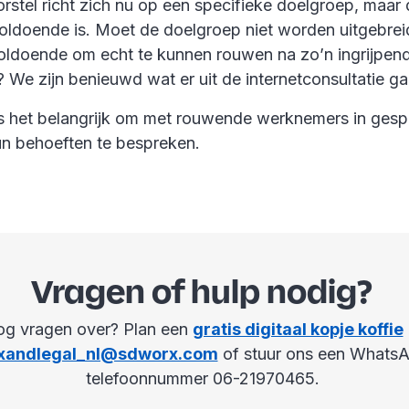
rstel richt zich nu op een specifieke doelgroep, maar
t voldoende is. Moet de doelgroep niet worden uitgebrei
voldoende om echt te kunnen rouwen na zo’n ingrijpen
? We zijn benieuwd wat er uit de internetconsultatie 
 is het belangrijk om met rouwende werknemers in gesp
hun behoeften te bespreken.
Vragen of hulp nodig?
og vragen over? Plan een
gratis digitaal kopje koffie
xandlegal_nl@sdworx.com
of stuur ons een Whats
telefoonnummer 06-21970465.