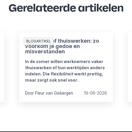
Gerelateerde artikelen
Zomerproof thuiswerken: zo
BLOGARTIKEL
voorkom je gedoe en
misverstanden
In de zomer willen werknemers vaker
thuiswerken of hun werktijden anders
indelen. Die flexibiliteit werkt prettig,
maar zorgt ook snel voor
onduidelijkheid. Want wat mag wel en
wat niet? Wanneer is iemand
Door Fleur van Gisbergen
19-06-2026
bereikbaar? En hoe blijft het werk goed
doorlopen?