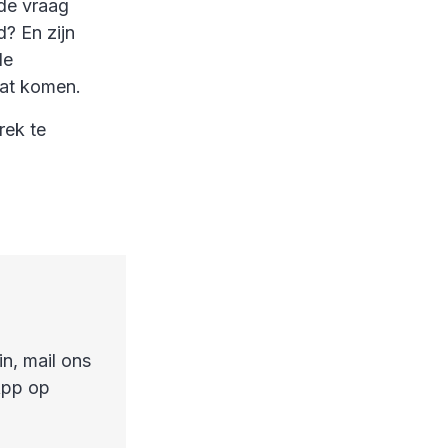
 de vraag
d? En zijn
de
gaat komen.
rek te
in, mail ons
App op