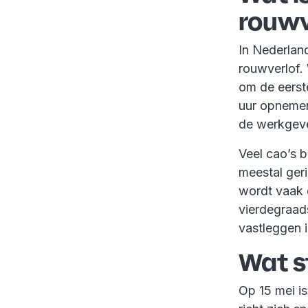
rouwv
In Nederland
rouwverlof.
om de eerst
uur opnemen,
de werkgeve
Veel cao’s b
meestal geri
wordt vaak 
vierdegraad
vastleggen 
Wat s
Op 15 mei i