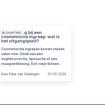
Ziekmelding bij een
BLOGARTIKEL
cosmetische ingreep: wat is
het uitgangspunt?
Cosmetische ingrepen komen steeds
vaker voor. Denk aan een
ooglidcorrectie, liposuctie of een
maagverkleining. Dat roept binnen
organisaties regelmatig vragen op.
Door Fleur van Gisbergen
20-05-2026