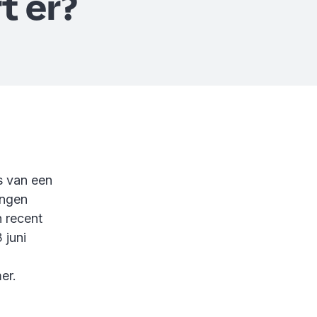
t er?
s van een
ingen
n recent
 juni
er.