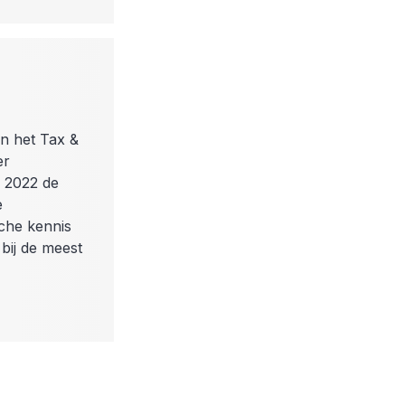
en het Tax &
er
n 2022 de
e
sche kennis
bij de meest