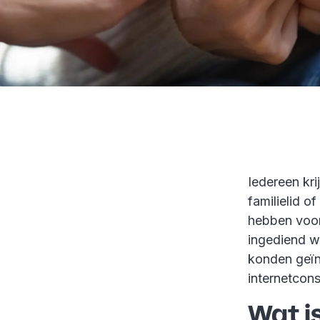
Iedereen kri
familielid o
hebben voor
ingediend we
konden geïn
internetcon
Wat i