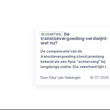
Compensatie
BLOGARTIKEL
transitievergoeding verdwijnt:
wat nu?
De compensatie van de
transitievergoeding stond jarenlang
bekend als een fijne “achtervang” bij
langdurige ziekte. Die zekerheid lijkt te
verdwijnen vanaf 1 januari 2027. Het
kabinet heeft plannen om de
Door Fleur van Gisbergen
16-07-2026
compensatieregelingen volledig af te
schaffen.