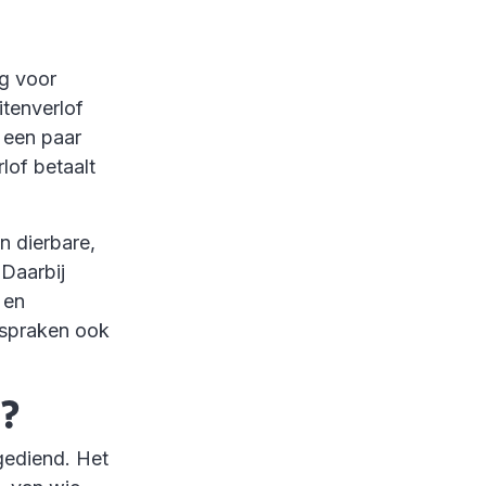
ng voor
tenverlof
 een paar
lof betaalt
n dierbare,
 Daarbij
 en
fspraken ook
l?
gediend. Het