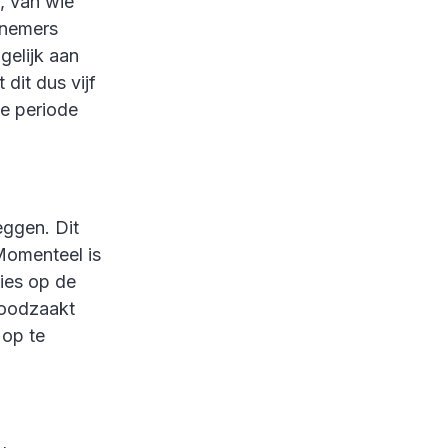
, van wie
knemers
gelijk aan
dit dus vijf
e periode
eggen. Dit
Momenteel is
ies op de
noodzaakt
 op te