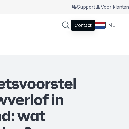
Support
Voor klanten
| NL
Contact
tsvoorstel
wverlof in
d: wat