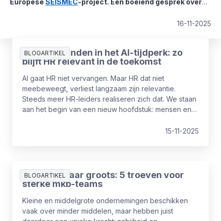
Europese
SEISMEC
-project. Een boeiend gesprek over
paradoxen, testpilots en de rol van HR in een AI-
gedreven wereld.
16-11-2025
HR heruitvinden in het AI-tijdperk: zo
BLOGARTIKEL
blijft HR relevant in de toekomst
AI gaat HR niet vervangen. Maar HR dat niet
meebeweegt, verliest langzaam zijn relevantie.
Steeds meer HR-leiders realiseren zich dat. We staan
aan het begin van een nieuw hoofdstuk: mensen en
prestaties komen samen in een wereld van slimme
systemen, veranderende verwachtingen en
15-11-2025
flexibelere manieren van werken.
Van klein naar groots: 5 troeven voor
BLOGARTIKEL
sterke mkb-teams
Kleine en middelgrote ondernemingen beschikken
vaak over minder middelen, maar hebben juist