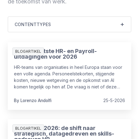
de toekomst van werk.
CONTENTTYPES
De 10 grootste HR- en Payroll-
BLOGARTIKEL
uitdagingen voor 2026
HR-teams van organisaties in heel Europa staan voor
een volle agenda. Personeelstekorten, stijgende
kosten, nieuwe wetgeving en de opkomst van AI
komen tegelijk op hen af. De vraag is niet of deze
uitdagingen bestaan. De vraag is welke het hardst
drukken en wat HR daaraan kan doen.
By
Lorenzo
Andolfi
25-5-2026
HR-trends 2026: de shift naar
BLOGARTIKEL
strategisch, datagedreven en skills-