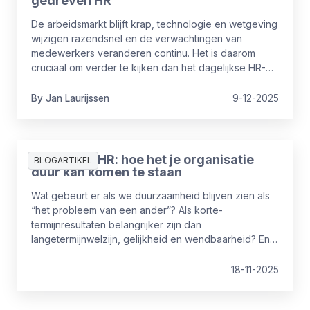
gedreven HR
De arbeidsmarkt blijft krap, technologie en wetgeving
wijzigen razendsnel en de verwachtingen van
medewerkers veranderen continu. Het is daarom
cruciaal om verder te kijken dan het dagelijkse HR-
werk. In 2026 groeien veel HR-afdelingen door van
uitvoerende naar strategische partner die veel
By
Jan
Laurijssen
9-12-2025
waarde toevoegt op organisatieniveau. In dit artikel
vind je de belangrijkste HR-trends voor 2026, met
concrete inzichten en praktische stappen om
vandaag al mee te starten.
Duurzaam HR: hoe het je organisatie
BLOGARTIKEL
duur kan komen te staan
Wat gebeurt er als we duurzaamheid blijven zien als
“het probleem van een ander”? Als korte-
termijnresultaten belangrijker zijn dan
langetermijnwelzijn, gelijkheid en wendbaarheid? En
wat als je medewerkers sneller groeien dan de
systemen die hen zouden moeten ondersteunen?
18-11-2025