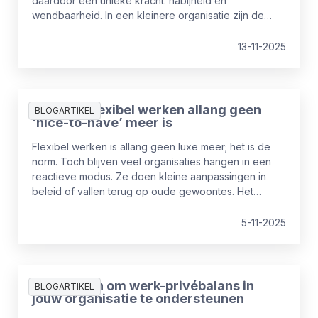
daardoor een unieke kracht: nabijheid en
wendbaarheid. In een kleinere organisatie zijn de
lijnen korter, de samenwerking persoonlijker en de
impact voelbaar. Wie die voordelen goed benut, kan
13-11-2025
als mkb net zo sterk staan als de grote spelers.
Waarom flexibel werken allang geen
BLOGARTIKEL
‘nice-to-have’ meer is
Flexibel werken is allang geen luxe meer; het is de
norm. Toch blijven veel organisaties hangen in een
reactieve modus. Ze doen kleine aanpassingen in
beleid of vallen terug op oude gewoontes. Het
potentieel van flexibiliteit blijft daardoor vaak
onbenut, terwijl het juist een strategische kracht kan
5-11-2025
zijn: voor betere prestaties, behoud van talent én een
toekomstbestendige werkcultuur.
5 manieren om werk-privébalans in
BLOGARTIKEL
jouw organisatie te ondersteunen