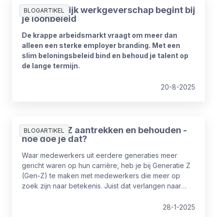
Aantrekkelijk werkgeverschap begint bij
BLOGARTIKEL
je loonbeleid
De krappe arbeidsmarkt vraagt om meer dan
alleen een sterke employer branding. Met een
slim beloningsbeleid bind en behoud je talent op
de lange termijn.
20-8-2025
Generatie Z aantrekken en behouden -
BLOGARTIKEL
hoe doe je dat?
Waar medewerkers uit eerdere generaties meer
gericht waren op hun carrière, heb je bij Generatie Z
(Gen-Z) te maken met medewerkers die meer op
zoek zijn naar betekenis. Juist dat verlangen naar
zinvol werk en de bijbehorende voorkeuren en
idealen van Gen-Z, kunnen het ook lastig maken om
28-1-2025
deze generatie aan te sturen. Maar door bewustzijn