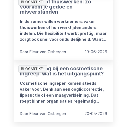
Zomerproof thuiswerken: zo
BLOGARTIKEL
voorkom je gedoe en
misverstanden
In de zomer willen werknemers vaker
thuiswerken of hun werktijden anders
indelen. Die flexibiliteit werkt prettig, maar
zorgt ook snel voor onduidelijkheid. Want
wat mag wel en wat niet? Wanneer is
iemand bereikbaar? En hoe blijft het werk
Door Fleur van Gisbergen
19-06-2026
goed doorlopen?
Ziekmelding bij een cosmetische
BLOGARTIKEL
ingreep: wat is het uitgangspunt?
Cosmetische ingrepen komen steeds
vaker voor. Denk aan een ooglidcorrectie,
liposuctie of een maagverkleining. Dat
roept binnen organisaties regelmatig
vragen op.
Door Fleur van Gisbergen
20-05-2026