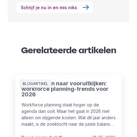
Schrijf je nu in en mis niks
Gerelateerde artikelen
Van plannen naar vooruitkijken:
BLOGARTIKEL
workforce planning-trends voor
2026
Workforce planning staat hoger op de
agenda dan ooit. Maar het gaat in 2026 niet
alleen om stijgende kosten. Wat dit jaar anders
maakt, is de zoektocht naar de juiste balans
tussen mensen en AI-automatisering.