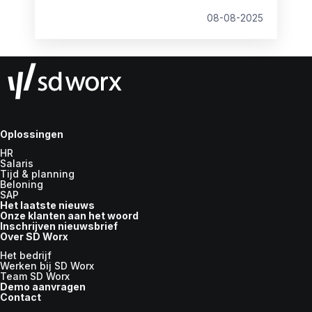
werknemers. Ons onderzoek signaleert een
behoorlijke kloof: terwijl 62% van de
08-08-2025
werknemers de voorkeur geeft aan een
flexibel dagrooster, is dit momenteel slechts
voor 43% realiseerbaar. Zo waardeert 60%
van de werknemers flexwerk, maar slechts
43% kan er van profiteren.
Oplossingen
HR
Salaris
Tijd & planning
Beloning
SAP
Het laatste nieuws
Onze klanten aan het woord
Inschrijven nieuwsbrief
Over SD Worx
Het bedrijf
Werken bij SD Worx
Team SD Worx
Demo aanvragen
Contact