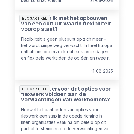
Door Lorenzo Andolfi
31-05-2026
Waar begin ik met het opbouwen
BLOGARTIKEL
van een cultuur waarin flexibiliteit
voorop staat?
Flexibiliteit is geen pluspunt op zich meer –
het wordt simpelweg verwacht. In heel Europa
onthult ons onderzoek dat extra vrije dagen
en flexibele werktijden de op één en twee na
meest gewaardeerde emolumenten zijn,
direct na salaris als hoogste prioriteit. Echter
11-08-2025
slechts 50% van de werknemers geeft aan
tevreden te zijn over hun huidige balans
Hoe zorg ik ervoor dat opties voor
werk/privé.
BLOGARTIKEL
flexwerk voldoen aan de
verwachtingen van werknemers?
Hoewel het aanbieden van opties voor
flexwerk een stap in de goede richting is,
laten organisaties vaak na om beleid op dit
punt af te stemmen op de verwachtingen van